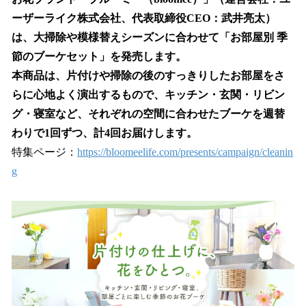
数
ーザーライク株式会社、代表取締役CEO：武井亮太）
を
は、大掃除や模様替えシーズンに合わせて「お部屋別 季
読
み
節のブーケセット」を発売します。
込
本商品は、片付けや掃除の後のすっきりしたお部屋をさ
み
らに心地よく演出するもので、キッチン・玄関・リビン
中
で
グ・寝室など、それぞれの空間に合わせたブーケを週替
す
わりで1回ずつ、計4回お届けします。
特集ページ：
https://bloomeelife.com/presents/campaign/cleanin
g