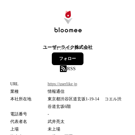
ユーザーライク株式会社
81
フォロワー
フォロー
RSS
URL
https://userlike.jp
業種
情報通信
本社所在地
東京都渋谷区道玄坂1-19-14 コエル渋
谷道玄坂6階
電話番号
-
代表者名
武井亮太
上場
未上場