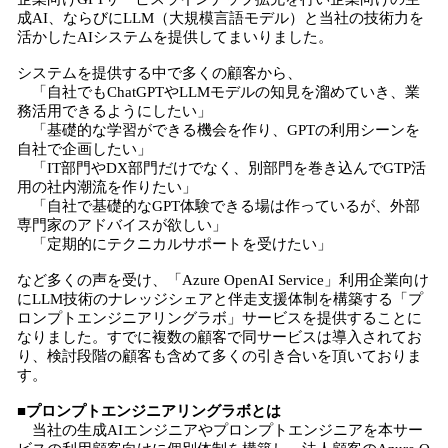
成AI、ならびにLLM（大規模言語モデル）と当社の技術力を
活かしたAIシステムを提供してまいりました。
システムを提供する中で多くの顧客から、
「自社でもChatGPTやLLMモデルの知見を溜めていき、業
務活用できるようにしたい」
「基礎的な学習ができる機会を作り、GPTの利用シーンを
自社で企画したい」
「IT部門やDX部門だけでなく、別部門を巻き込んでGTP活
用の社内潮流を作りたい」
「自社で基礎的なGPT体験できる場は作っているが、外部
専門家のアドバイスが欲しい」
「定期的にテクニカルサポートを受けたい」
など多くの声を受け、「Azure OpenAI Service」利用企業向け
にLLM技術のナレッジシェアと伴走支援体制を構築する「プ
ロンプトエンジニアリングラボ」サービスを提供することに
なりました。すでに複数の顧客で同サービスは導入されてお
り、検討段階の顧客も含めて多くの引き合いを頂いておりま
す。
■プロンプトエンジニアリングラボとは
当社の生成AIエンジニアやプロンプトエンジニアを本サー