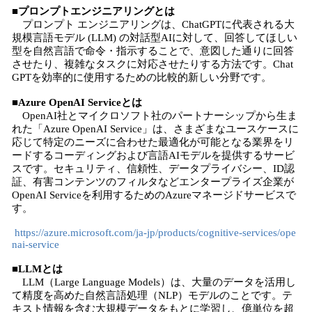
■プロンプトエンジニアリングとは
プロンプト エンジニアリングは、ChatGPTに代表される大
規模言語モデル (LLM) の対話型AIに対して、回答してほしい
型を自然言語で命令・指示することで、意図した通りに回答
させたり、複雑なタスクに対応させたりする方法です。Chat
GPTを効率的に使用するための比較的新しい分野です。
■Azure OpenAI Serviceとは
OpenAI社とマイクロソフト社のパートナーシップから生ま
れた「Azure OpenAI Service」は、さまざまなユースケースに
応じて特定のニーズに合わせた最適化が可能となる業界をリ
ードするコーディングおよび言語AIモデルを提供するサービ
スです。セキュリティ、信頼性、データプライバシー、ID認
証、有害コンテンツのフィルタなどエンタープライズ企業が
OpenAI Serviceを利用するためのAzureマネージドサービスで
す。
https://azure.microsoft.com/ja-jp/products/cognitive-services/ope
nai-service
■LLMとは
LLM（Large Language Models）は、大量のデータを活用し
て精度を高めた自然言語処理（NLP）モデルのことです。テ
キスト情報を含む大規模データをもとに学習し、億単位を超