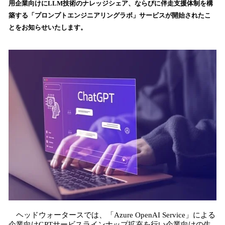
用企業向けにLLM技術のナレッジシェア、ならびに伴走支援体制を構
み
築する「プロンプトエンジニアリングラボ」サービスが開始されたこ
込
とをお知らせいたします。
み
中
で
す
ヘッドウォータースでは、「Azure OpenAI Service」による
企業向けGPTサービスラインナップ拡充を行い企業向けの生