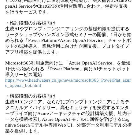
ビスの利用顧客向けに個別体制を構築し、法人顧客のAzure O
penAI ServiceやChatGPTの活用習熟度に合わせ、伴走型支援
を行うサービスです。
・検討段階のお客様向け
生成AIやプロンプトエンジニアリングの基礎知識を提供する
ワークショップやハンズオン形式セミナーの開催、1日から始
められる「Power Platform×Azure OpenAI Service」チャットボ
ットの試験導入、業務活用に向けた企画支援、プロトタイプ
アプリ構築を提供します。
Microsoft365利用企業向けに 「Azure OpenAI Service」を最短
1日から始められる 「Power Platform」向けAIチャットボット
導入サービス開始
https://www.headwaters.co.jp/news/microsoft365_PowerPlat_azur
e_openai_bot.html
・構築段階のお客様向け
生成AIエンジニア、ならびにプロンプトエンジニアによるテ
クニカルアドバイザリー、高セキュリティを実現するエンタ
ープライズ向けAzureアーキテクチャの設計構築支援、社内デ
ータを横断検索しAzure OpenAI モデルに回答を学ばせるCog
nitive Searchモデルや専用Web UI、外部データ利用モデルの構
築を提供します。