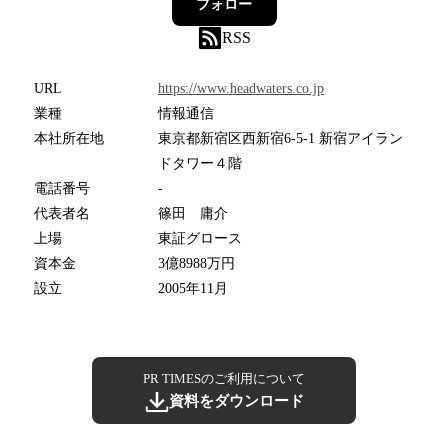
フォロー
RSS
URL
https://www.headwaters.co.jp
業種
情報通信
本社所在地
東京都新宿区西新宿6-5-1 新宿アイラン
ドタワー４階
電話番号
-
代表者名
篠田 庸介
上場
東証グロース
資本金
3億8988万円
設立
2005年11月
PR TIMESのご利用について
資料をダウンロード