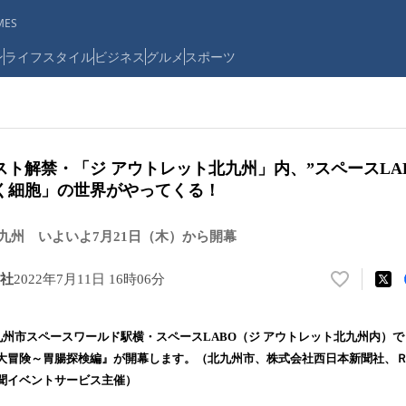
ES
ン
ライフスタイル
ビジネス
グルメ
スポーツ
ト解禁・「ジ アウトレット北九州」内、”スペースLA
く細胞」の世界がやってくる！
北九州 いよいよ7月21日（木）から開幕
社
2022年7月11日 16時06分
い
い
ね
九州市スペースワールド駅横・スペースLABO（ジ アウトレット北九州内）で
！
大冒険～胃腸探検編』が開幕します。（北九州市、株式会社西日本新聞社、
数
聞イベントサービス主催）
を
読