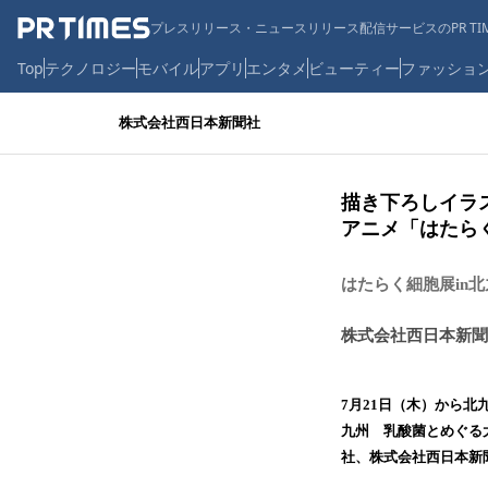
プレスリリース・ニュースリリース配信サービスのPR TIM
Top
テクノロジー
モバイル
アプリ
エンタメ
ビューティー
ファッショ
株式会社西日本新聞社
描き下ろしイラス
アニメ「はたら
はたらく細胞展in
株式会社西日本新聞
7月21日（木）から北
九州 乳酸菌とめぐる
社、株式会社西日本新