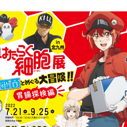
み
込
み
中
で
す