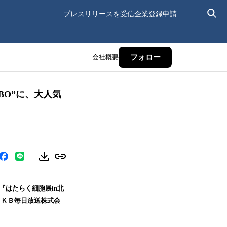
プレスリリースを受信
企業登録申請
会社概要
フォロー
BO”に、大人気
『はたらく細胞展in北
ＲＫＢ毎日放送株式会