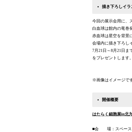
描き下ろしイラ
今回の展示会用に、ス
白血球は館内の竜巻
赤血球は星空を背景
会場内に描き下ろし
7月21日～8月21
をプレゼントします
※画像はイメージで
開催概要
はたらく細胞展in北
■会 場：スペースLA