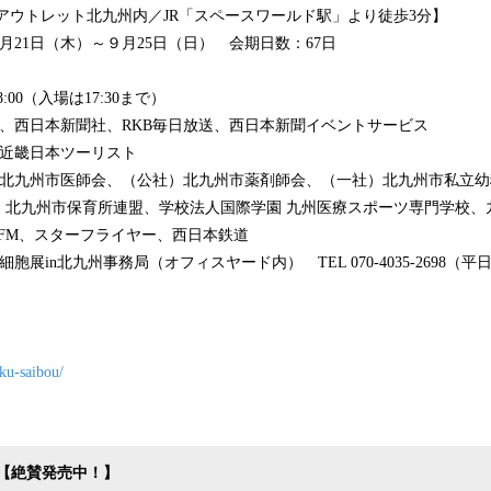
ト北九州内／JR「スペースワールド駅」より徒歩3分】
７月21日（木）～９月25日（日） 会期日数：67日
:00（入場は17:30まで）
、西日本新聞社、RKB毎日放送、西日本新聞イベントサービス
近畿日本ツーリスト
北九州市医師会、（公社）北九州市薬剤師会、（一社）北九州市私立幼
保育所連盟、学校法人国際学園 九州医療スポーツ専門学校、九
、スターフライヤー、西日本鉄道
展in北九州事務局（オフィスヤード内） TEL 070-4035-2698（平日9:
aku-saibou/
【絶賛発売中！】