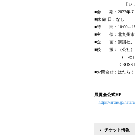
【ジ アウトレッ
■会 期：2022年
■休 館 日：なし
■時 間：10:00～18
■主 催：北九州市
■企 画：講談社、
■後 援：（公社）
（一社）北九州市
CROSS FM
■お問合せ：はたらく細胞
展覧会公式HP
https://artne.jp/hatar
チケット情報 