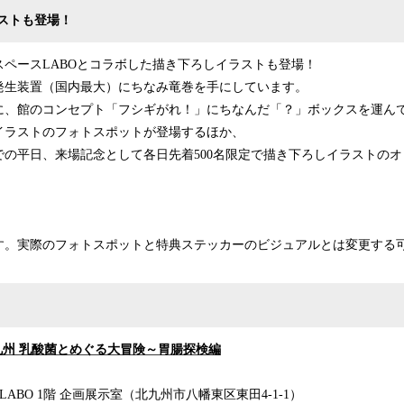
ストも登場！
ペースLABOとコラボした描き下ろしイラストも登場！
発生装置（国内最大）にちなみ竜巻を手にしています。
に、館のコンセプト「フシギがれ！」にちなんだ「？」ボックスを運ん
イラストのフォトスポットが登場するほか、
日までの平日、来場記念として各日先着500名限定で描き下ろしイラストの
。
す。実際のフォトスポットと特典ステッカーのビジュアルとは変更する
九州 乳酸菌とめぐる大冒険～胃腸探検編
BO 1階 企画展示室（北九州市八幡東区東田4-1-1）