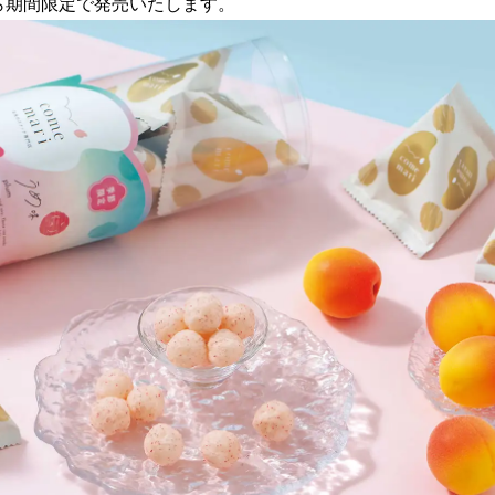
から期間限定で発売いたします。
読
み
込
み
中
で
す