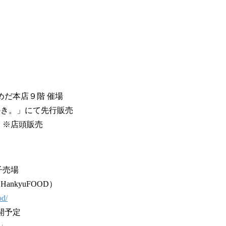
うめだ本店９階 催場
かき。」にて先行販売
旬 ※店頭販売
子売場
nkyuFOOD）
od/
開予定