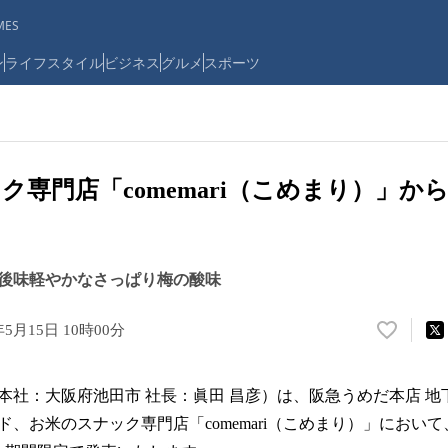
ES
ン
ライフスタイル
ビジネス
グルメ
スポーツ
ク専門店「comemari（こめまり）」か
後味軽やかなさっぱり梅の酸味
年5月15日 10時00分
い
い
ね
社：大阪府池田市 社長：眞田 昌彦）は、阪急うめだ本店 地下
！
数
、お米のスナック専門店「comemari（こめまり）」において、
を