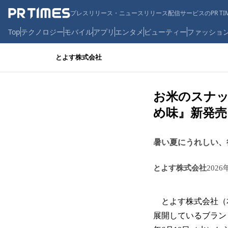
プレスリリース・ニュースリリース配信サービスのPR TIM
Top
テクノロジー
モバイル
アプリ
エンタメ
ビューティー
ファッショ
とよす株式会社
お米のスナッ
め味』新発売
暑い夏にうれしい、
とよす株式会社
2026
とよす株式会社（本
展開しているブランド