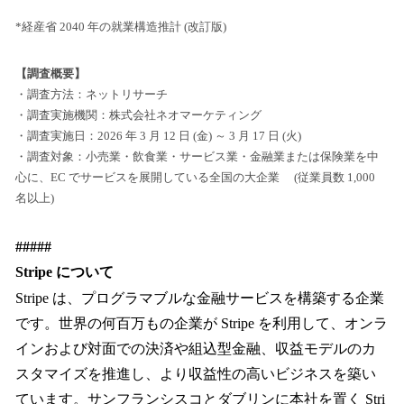
*経産省 2040 年の就業構造推計 (改訂版)
【調査概要】
・調査方法：ネットリサーチ
・調査実施機関：株式会社ネオマーケティング
・調査実施日：2026 年 3 月 12 日 (金) ～ 3 月 17 日 (火)
・調査対象：小売業・飲食業・サービス業・金融業または保険業を中
心に、EC でサービスを展開している全国の大企業 (従業員数 1,000
名以上)
#####
Stripe について
Stripe は、プログラマブルな金融サービスを構築する企業
です。世界の何百万もの企業が Stripe を利用して、オンラ
インおよび対面での決済や組込型金融、収益モデルのカ
スタマイズを推進し、より収益性の高いビジネスを築い
ています。サンフランシスコとダブリンに本社を置く Stri