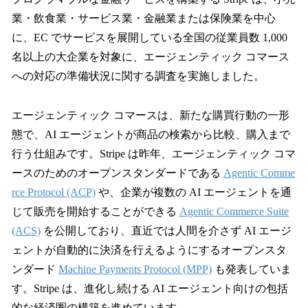
数
業・飲食業・サービス業・金融業または保険業を中心
を
に、EC でサービスを展開している全国の従業員数 1,000
読
み
名以上の大企業を対象に、エージェンティック コマース
込
への対応の準備状況に関する調査を実施しました。
み
中
で
エージェンティック コマースは、新たな購買行動の一形
す
態で、AI エージェントが商品の検索から比較、購入まで
行う仕組みです。Stripe は昨年、エージェンティック コマ
ースのためのオープンスタンダードである
Agentic Comme
rce Protocol (ACP)
や、企業が複数の AI エージェントを通
じて販売を開始することができる
Agentic Commerce Suite
(ACS)
を公開しており、直近では人間を介さず AI エージ
ェントが自動的に決済を行えるようにするオープンスタ
ンダード
Machine Payments Protocol (MPP)
も発表していま
す。Stripe は、進化し続ける AI エージェント向けの包括
的な経済圏の構築を進めています。