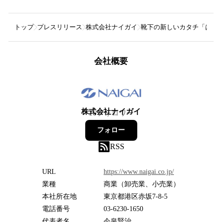
トップ
プレスリリース
株式会社ナイガイ
靴下の新しいカタチ「はかな
会社概要
株式会社ナイガイ
16
フォロワー
フォロー
RSS
URL
https://www.naigai.co.jp/
業種
商業（卸売業、小売業）
本社所在地
東京都港区赤坂7-8-5
電話番号
03-6230-1650
代表者名
今泉賢治