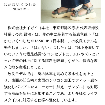
読
み
込
み
中
で
株式会社ナイガイ（本社：東京都港区赤坂 代表取締役
す
社長：今泉 賢治）は、靴の中に装着する新感覚靴下「は
かないくつした SUASiC JP（日本製）」の改良モデルを
発売しました。「はかないくつした」は、“靴下を履いて
いないような素足感覚”をコンセプトに、ムレやズレとい
った従来の靴下に対する課題を軽減しながら、快適な履
き心地を実現しました。
改良モデルでは、綿の比率を高めて吸水性を向上さ
せ、表面の凹凸柄と裏面のシリコン加工でフィット感を
強化しパンプスやスニーカーに加え、サンダルにも対応
する商品を新たに追加することであ、より多様なライフ
スタイルに対応する仕様へ進化しています。