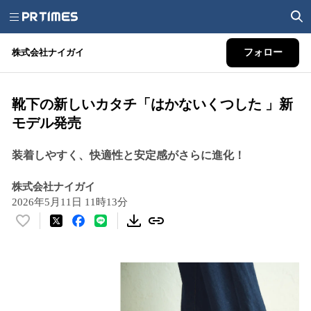
株式会社ナイガイ
フォロー
靴下の新しいカタチ「はかないくつした 」新
モデル発売
装着しやすく、快適性と安定感がさらに進化！
株式会社ナイガイ
2026年5月11日 11時13分
い
い
ね
！
数
を