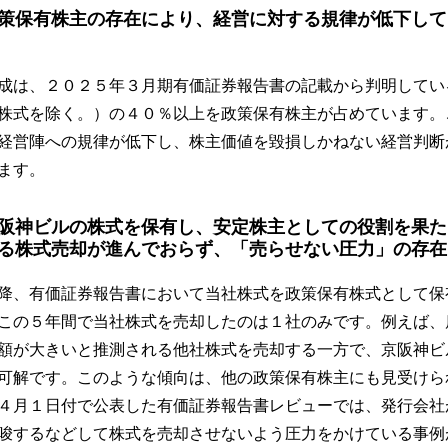
策保有株主の存在により、経営に対する規律が低下して
成は、２０２５年３月期有価証券報告書の記載から判明してい
株式を除く。）の４０％以上を政策保有株主が占めています。
経営陣への規律が低下し、株主価値を毀損しかねない経営判断
ます。
阪神ビルの株式を保有し、安定株主としての役割を果た
る株式売却が進んでおらず、「売らせない圧力」の存在
降、有価証券報告書において当社株式を政策保有株式として保
この５年間で当社株式を売却したのは１社のみです。例えば、
額が大きいと推測される他社株式を売却する一方で、京阪神ビ
可解です。このような傾向は、他の政策保有株主にも見受けら
４月１日付で公表した有価証券報告書レビューでは、発行会社
唆するなどして株式を売却させないよう圧力をかけている事例