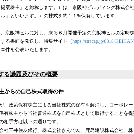
読
「提案株主」と総称します。）は、京阪神ビルディング株式会
み
ビル」といいます。）の株式を約１１%保有しています。
込
み
中
般、京阪神ビルに対し、来る６月開催予定の京阪神ビルの定時
で
使する書面を発送し、特集サイト（
https://stracap.jp/8818-KEIHA
す
、本件を公表いたします。
する議題及びその概要
主からの自己株式取得の件
が、政策保有株主による当社株式の保有を解消し、コーポレー
保有株主から当社普通株式を自己株式として取得することを提
の相手方は以下の通りです。
会社三井住友銀行、株式会社きんでん、鹿島建設株式会社、株