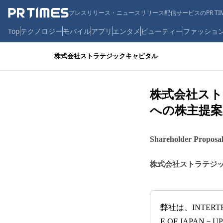
プレスリリース・ニュースリリース配信サービスのPR TIM
Top
テクノロジー
モバイル
アプリ
エンタメ
ビューティー
ファッショ
株式会社ストラテジックキャピタル
株式会社ス
への株主提案
Shareholder Proposal
株式会社ストラテジ
弊社は、INTERTRUS
E OF JAP