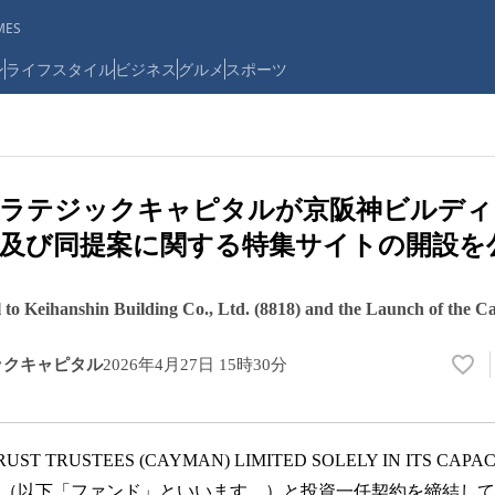
ES
ン
ライフスタイル
ビジネス
グルメ
スポーツ
トラテジックキャピタルが京阪神ビルディ
及び同提案に関する特集サイトの開設を
 to Keihanshin Building Co., Ltd. (8818) and the Launch of the 
ックキャピタル
2026年4月27日 15時30分
い
い
ね
！
T TRUSTEES (CAYMAN) LIMITED SOLELY IN ITS CAPAC
数
を
AN－UP（以下「ファンド」といいます。）と投資一任契約を締結し