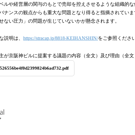
ベルや経営層の関与のもとで売却を控えさせるような組織的な
バナンスの観点からも重大な問題となり得ると指摘されていま
せない圧力」の問題が生じていないかが懸念されます。
な説明は、
https://stracap.jp/8818-KEIHANSHIN/
をご参照くださ
主が京阪神ビルに提案する議題の内容（全文）及び理由（全文
d526556be4f0d2399824b6ad732.pdf