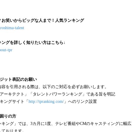
？お笑いからビッグな人まで！人気ランキング
iroshima-talent
キングを詳しく知りたい方はこちら↓
bout-tpr
レジット表記のお願い
内容を引用される際は、以下のご対応を必ずお願いします。
社アーキテクト」「タレントパワーランキング」である旨を明記
ンキングサイト「
http://tpranking.com/
」へのリンク設置
お困りの方
ンキング」では、3カ月に1度、テレビ番組やCMのキャスティングに幅
しております。