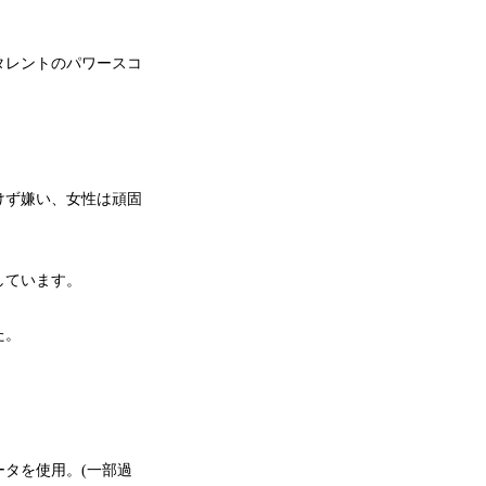
タレントのパワースコ
けず嫌い、女性は頑固
しています。
た。
ータを使用。(一部過