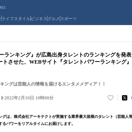
ES
ン
ライフスタイル
ビジネス
グルメ
スポーツ
パワーランキング』が広島出身タレントのランキングを発
ートさせた、WEBサイト『タレントパワーランキング
キングは芸能人の情報を届けるエンタメメディア！！
ト
2022年2月10日 10時00分
い
い
ね
ングは、株式会社アーキテクトが実施する業界最大規模のタレント（芸能人
！
するパワーをリアルタイムにお届けします。
数
を