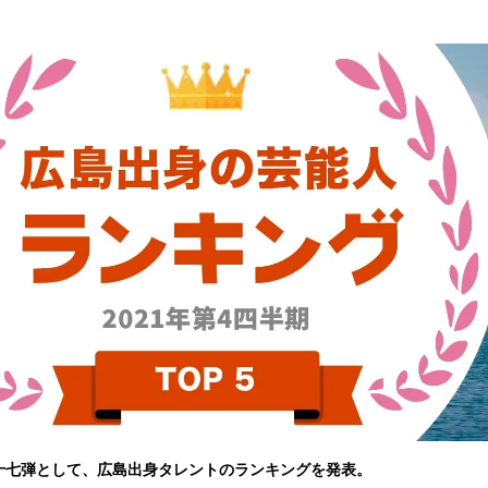
読
み
込
み
中
で
す
十七弾として、広島出身タレントのランキングを発表。