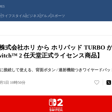
ES
ン
ライフスタイル
ビジネス
グルメ
スポーツ
株式会社ホリ から ホリパッド TURBO 
o Switch™ 2 任天堂正式ライセンス商品】
tch™ 2 に接続して使える、背面ボタン / 連射機能つきワイヤードパッ
6月5日 10時50分
い
い
ね
！
数
を