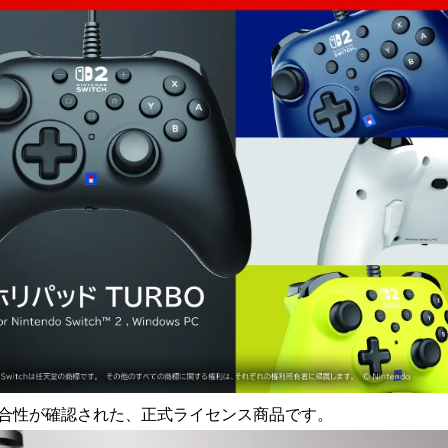
読
み
込
み
中
で
す
合性が確認された、正式ライセンス商品です。