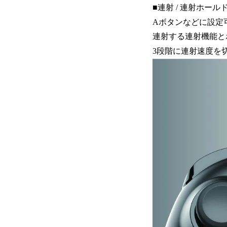
■連射 / 連射ホール
Aボタンなどに設定
連射する連射機能と
3段階に連射速度を切