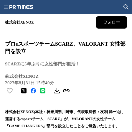
株式会社XENOZ
フォロー
プロeスポーツチームSCARZ、VALORANT 女性部
門を設立
SCARZに5年ぶりに女性部門が復活！
株式会社XENOZ
2023年8月31日 15時40分
い
い
ね
！
株式会社XENOZ(本社：神奈川県川崎市、代表取締役：友利 洋一)は、
数
運営するesportsチーム「SCARZ」が、VALORANTの女性チーム
を
『GAME CHANGERS』部門を設立したことをご報告いたします。
読