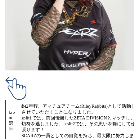
約2年程、アマチュアチーム(RileyRabbits)として活
させていただくことになりました。
kre
nn
split1では、前回優勝したZETA DIVISIONとマ
選
切符を逃しました。 split2では、その思いを糧にし
手
張ります！
SCARZの一員としての自覚を持ち、最大限に努力しま