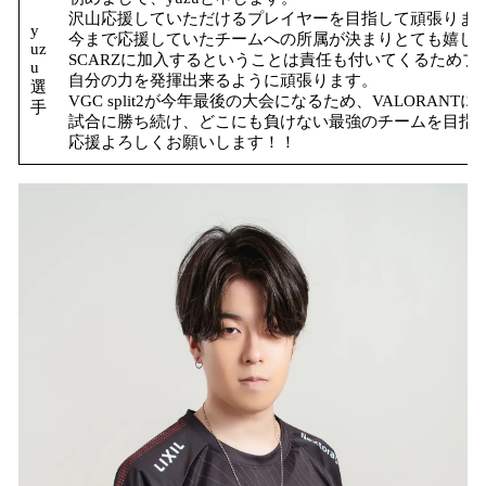
沢山応援していただけるプレイヤーを目指して頑張りま
y
今まで応援していたチームへの所属が決まりとても嬉し
uz
SCARZに加入するということは責任も付いてくるため
u
自分の力を発揮出来るように頑張ります。
選
VGC split2が今年最後の大会になるため、VALORAN
手
試合に勝ち続け、どこにも負けない最強のチームを目指
応援よろしくお願いします！！