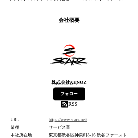
会社概要
株式会社XENOZ
15
フォロワー
フォロー
RSS
URL
https://www.scarz.net/
業種
サービス業
本社所在地
東京都渋谷区神泉町8-16 渋谷ファースト