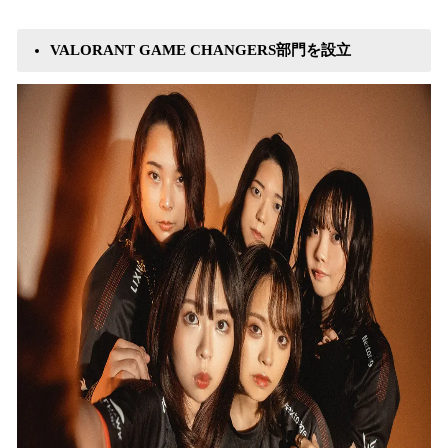
み
込
VALORANT GAME CHANGERS部門を設立
み
中
で
す