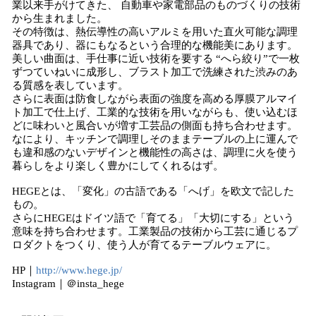
業以来手がけてきた、 自動車や家電部品のものづくりの技術
から生まれました。
その特徴は、熱伝導性の高いアルミを用いた直火可能な調理
器具であり、器にもなるという合理的な機能美にあります。
美しい曲面は、手仕事に近い技術を要する “へら絞り”で一枚
ずつていねいに成形し、ブラスト加工で洗練された渋みのあ
る質感を表しています。
さらに表面は防食しながら表面の強度を高める厚膜アルマイ
ト加工で仕上げ、工業的な技術を用いながらも、使い込むほ
どに味わいと風合いが増す工芸品の側面も持ち合わせます。
なにより、キッチンで調理しそのままテーブルの上に運んで
も違和感のないデザインと機能性の高さは、調理に火を使う
暮らしをより楽しく豊かにしてくれるはず。
HEGEとは、「変化」の古語である「へげ」を欧文で記した
もの。
さらにHEGEはドイツ語で「育てる」「大切にする」という
意味を持ち合わせます。工業製品の技術から工芸に通じるプ
ロダクトをつくり、使う人が育てるテーブルウェアに。
HP｜
http://www.hege.jp/
Instagram｜＠insta_hege