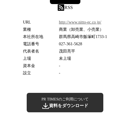
RSS
URL
http://www.nitto-ec.co.jp/
業種
商業（卸売業、小売業）
本社所在地
群馬県高崎市飯塚町1733-1
電話番号
027-361-5628
代表者名
茂田亮平
上場
未上場
資本金
-
設立
-
PR TIMESのご利用について
資料をダウンロード