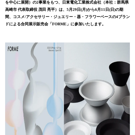
を
を中心に展開）の2事業をもつ、日東電化工業株式会社（本社：群馬県
読
高崎市 代表取締役 茂田 亮平）は、5月29日(月)から6月11日(日)の期
み
間、コスメ/アクセサリー・ジュエリー・器・フラワーベースの4ブラン
込
ドによる合同展示販売会「FORME」に参加いたします。
み
中
で
す