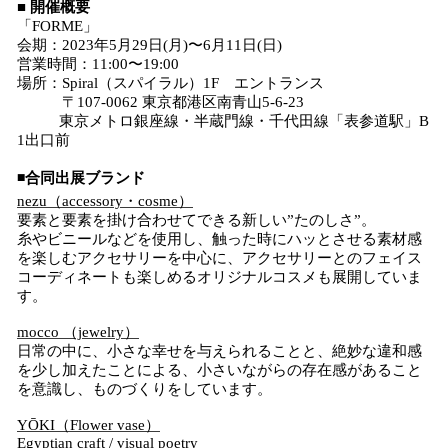
■ 開催概要
「FORME」
会期：2023年5月29日(月)〜6月11日(日)
営業時間：11:00〜19:00
場所：Spiral（スパイラル）1F エントランス
〒107-0062 東京都港区南青山5-6-23
東京メトロ銀座線・半蔵門線・千代田線「表参道駅」B
1出口前
◾️合同出展ブランド
nezu（accessory・cosme）
要素と要素を掛け合わせてできる新しい”たのしさ”。
糸やビニールなどを使用し、触った時にハッとさせる素材感
を楽しむアクセサリーを中心に、アクセサリーとのフェイス
コーディネートも楽しめるオリジナルコスメも展開していま
す。
mocco （jewelry）
日常の中に、小さな幸せを与えられることと、絶妙な違和感
を少し加えたことによる、小さいながらの存在感があること
を意識し、ものづくりをしています。
YŌKI（Flower vase）
Egyptian craft / visual poetry