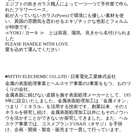
エジプトの吹きガラス職人によって一つ一つて手作業で作ら
れたフラワーベース。
鉛が入っていないガラス(Pyrex)で環境にも優しい素材を使
い、異国の雰囲気を思わせるエキゾチックな色彩とフォルム
が特徴です。
≪YOKI / ヨーキ ≫ とは容器、陽気、良きから名付けられま
した
PLEASE HANDLE WITH LOVE
愛を込めて運んでください
◾️NITTO ELECHEMIC CO.,LTD / 日東電化工業株式会社
金属の表面処理事業とヘルスケア事業の2事業をもつ、ものづ
くりの会社。
金属表面に錆びない皮膜を施す表面処理メーカーとして、195
9年に設立いたしました。金属表面処理加工は「金属イオン」
つまり「ミネラル」を活用する技術です。創業以来、そのミ
ネラルを研究し続け、金属表面処理加工以外にもそのノウハ
ウを活かすことができないか探究してきました。また、ヘル
スケア事業では、コスメブランドOSAJI（オサジ）を手掛
け、企画・開発・製造・販売まで一貫して行っています。