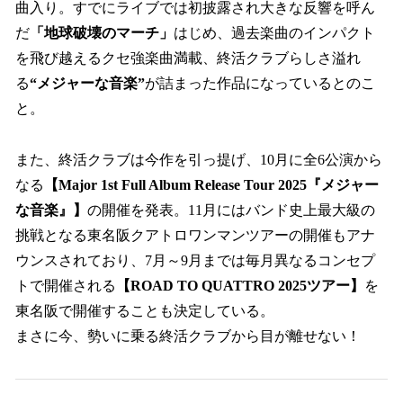
曲入り。すでにライブでは初披露され大きな反響を呼ん
だ
「地球破壊のマーチ」
はじめ、過去楽曲のインパクト
を飛び越えるクセ強楽曲満載、終活クラブらしさ溢れ
る
“メジャーな音楽”
が詰まった作品になっているとのこ
と。
また、終活クラブは今作を引っ提げ、10月に全6公演から
なる
【Major 1st Full Album Release Tour 2025『メジャー
な音楽』】
の開催を発表。11月にはバンド史上最大級の
挑戦となる東名阪クアトロワンマンツアーの開催もアナ
ウンスされており、7月～9月までは毎月異なるコンセプ
トで開催される
【ROAD TO QUATTRO 2025ツアー】
を
東名阪で開催することも決定している。
まさに今、勢いに乗る終活クラブから目が離せない！