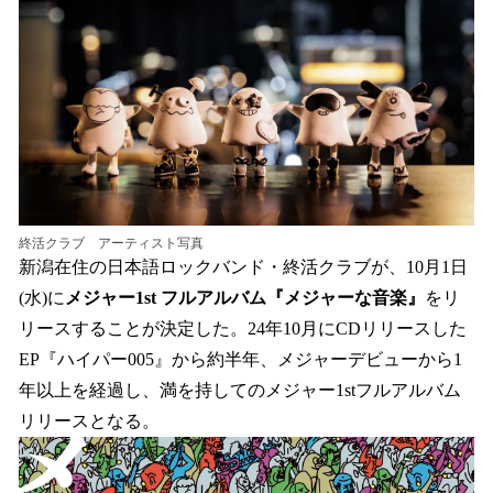
読
み
込
み
中
で
す
終活クラブ アーティスト写真
新潟在住の日本語ロックバンド・終活クラブが、10月1日
(水)に
メジャー1st フルアルバム『メジャーな音楽』
をリ
リースすることが決定した。24年10月にCDリリースした
EP『ハイパー005』から約半年、メジャーデビューから1
年以上を経過し、満を持してのメジャー1stフルアルバム
リリースとなる。