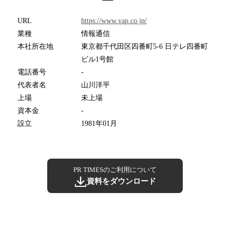
URL
https://www.vap.co.jp/
業種
情報通信
本社所在地
東京都千代田区四番町5-6 日テレ四番町
ビル1号館
電話番号
-
代表者名
山川洋平
上場
未上場
資本金
-
設立
1981年01月
PR TIMESのご利用について
資料をダウンロード