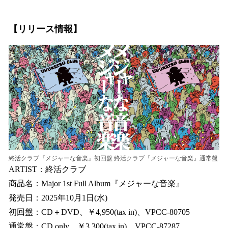
【リリース情報】
終活クラブ『メジャーな音楽』初回盤
終活クラブ『メジャーな音楽』通常盤
ARTIST：終活クラブ
商品名：Major 1st Full Album『メジャーな音楽』
発売日：2025年10月1日(水)
初回盤：CD＋DVD、￥4,950(tax in)、VPCC-80705
通常盤：CD only、￥3,300(tax in)、VPCC-87287