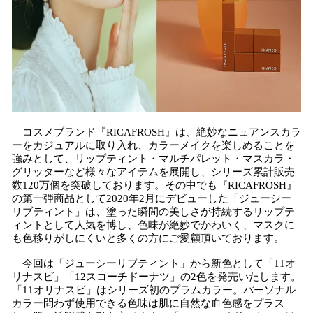
コスメブランド『RICAFROSH』は、絶妙なニュアンスカラ
ーをカジュアルに取り入れ、カラーメイクを楽しめることを
強みとして、リップティント・マルチパレット・マスカラ・
グリッターなど様々なアイテムを展開し、シリーズ累計販売
数120万個を突破しております。その中でも『RICAFROSH』
の第一弾商品として2020年2月にデビューした「ジューシー
リブティント」は、塗った瞬間の美しさが持続するリップテ
ィントとして人気を博し、色味が絶妙でかわいく、マスクに
も色移りがしにくいと多くの方にご愛顧頂いております。
今回は「ジューシーリブティント」から新色として「11オ
リナスビ」「12スコーチドーナツ」の2色を発売いたします。
「11オリナスビ」はシリーズ初のプラムカラー。パーソナル
カラー問わず使用できる色味は肌に自然な血色感をプラス