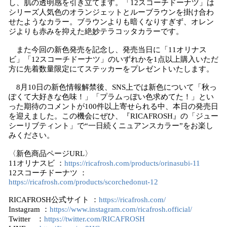
し、肌の透明感を引き立てます。「12スコーチドーナツ」は
シリーズ人気色のオランジェットとルーブラウンを掛け合わ
せたようなカラー。ブラウンよりも暗くなりすぎず、オレン
ジよりも赤みを抑えた絶妙テラコッタカラーです。
また今回の新色発売を記念し、発売当日に「11オリナス
ビ」「12スコーチドーナツ」のいずれかを1点以上購入いただ
方に先着数量限定にてステッカーをプレゼントいたします。
8月10日の新色情報解禁後、SNS上では新色について「秋っ
ぽくて大好きな色味！」「プラムっぽい色求めてた！」とい
った期待のコメントが100件以上寄せられる中、本日の発売日
を迎えました。この機会にぜひ、『RICAFROSH』の「ジュー
シーリブティント」で“一日続くニュアンスカラー”をお楽し
みください。
〈新色商品ページURL〉
11オリナスビ ：
https://ricafrosh.com/products/orinasubi-11
12スコーチドーナツ ：
https://ricafrosh.com/products/scorchedonut-12
RICAFROSH公式サイト ：
https://ricafrosh.com/
Instagram ：
https://www.instagram.com/ricafrosh.official/
Twitter ：
https://twitter.com/RICAFROSH