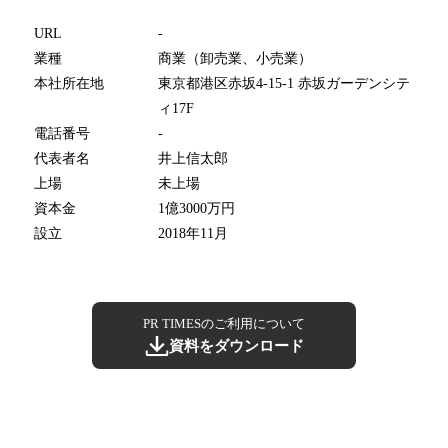
URL
-
業種
商業（卸売業、小売業）
本社所在地
東京都港区赤坂4-15-1 赤坂ガーデンシテ
ィ17F
電話番号
-
代表者名
井上信太郎
上場
未上場
資本金
1億3000万円
設立
2018年11月
PR TIMESのご利用について
資料をダウンロード