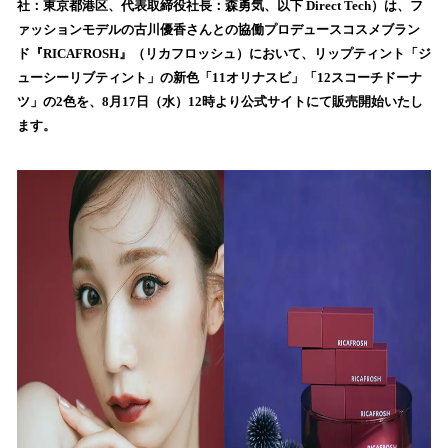
数
社：東京都港区、代表取締役社長：森勇気、以下 Direct Tech）は、フ
を
ァッションモデルの古川優香さんとの協働プロデュースコスメブラン
読
ド『RICAFROSH』（リカフロッシュ）において、リップティント「ジ
み
ューシーリブティント」の新色「11オリナスビ」「12スコーチドーナ
込
ツ」の2色を、8月17日（水）12時より公式サイトにて販売開始いたし
み
ます。
中
で
す