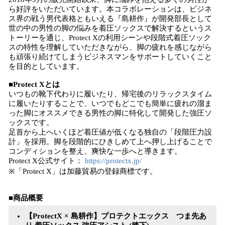
ら好評をいただいています。本コラボレーションは、ビジネ
ス界の戦う男代表格ともいえる『島耕作』が開発部長として
世の中の男性の脚の悩みを着圧ソックスで解決するというス
トーリーを通じ、Protect Xの利用シーンや段階式着圧ソック
スの特性を理解していただきながら、脚の疲れを感じながら
も頑張り続けてしまうビジネスマンをサポートしていくこと
を目的としています。
■Protect Xとは
いつもの靴下代わりに履いたり、帰宅後のリラックスタイム
に履いたりすることで、いつでもどこでも簡単に疲れの溜ま
った脚にオススメできる男性の脚に特化して開発した強圧ソ
ックスです。
足首から上へいくほど着圧値が低くなる独自の「段階圧力設
計」を採用。脚を段階的にひきしめて上へ押し上げることで
コンディションを整え、爽快な一歩へと導きます。
Protect X公式サイト：
https://protectx.jp/
※「Protect X」は加藤貿易の登録商標です。
■商品概要
【
ProtectX
× 島耕作】プロテクトエックス
つま先あ