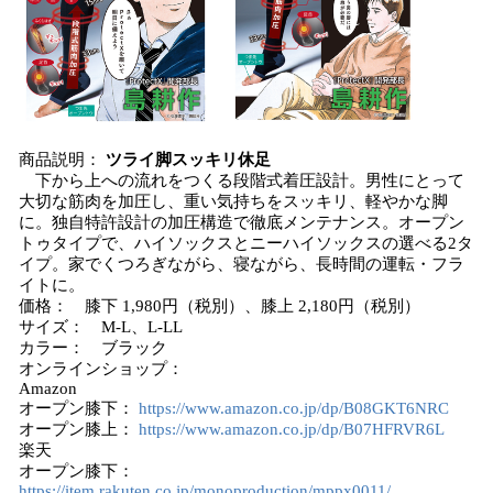
商品説明：
ツライ脚スッキリ休足
下から上への流れをつくる段階式着圧設計。男性にとって
大切な筋肉を加圧し、重い気持ちをスッキリ、軽やかな脚
に。独自特許設計の加圧構造で徹底メンテナンス。オープン
トゥタイプで、ハイソックスとニーハイソックスの選べる2タ
イプ。家でくつろぎながら、寝ながら、長時間の運転・フラ
イトに。
価格： 膝下 1,980円（税別）、膝上 2,180円（税別）
サイズ： M-L、L-LL
カラー： ブラック
オンラインショップ：
Amazon
オープン膝下：
https://www.amazon.co.jp/dp/B08GKT6NRC
オープン膝上：
https://www.amazon.co.jp/dp/B07HFRVR6L
楽天
オープン膝下：
https://item.rakuten.co.jp/monoproduction/mppx0011/