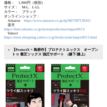
価格： 1,980円（税別）
サイズ： M-L、L-LL
カラー： ブラック
オンラインショップ：
Amazon
https://www.amazon.co.jp/dp/B07HFT2RXG
楽天
https://item.rakuten.co.jp/monoproduction/mppx0013/
Yahoo!
https://store.shopping.yahoo.co.jp/bodycreate/mppx0013.html
【
ProtectX
× 島耕作】プロテクトエックス
オープン
トゥ 着圧ソックス 強圧サポート
(膝下
/膝上
)