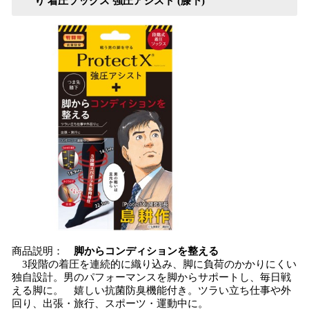
り 着圧ソックス 強圧アシスト (膝下)
商品説明：
脚からコンディションを整える
3段階の着圧を連続的に織り込み、脚に負荷のかかりにくい
独自設計。男のパフォーマンスを脚からサポートし、毎日戦
える脚に。 嬉しい抗菌防臭機能付き。ツラい立ち仕事や外
回り、出張・旅行、スポーツ・運動中に。