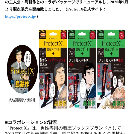
の主人公・島耕作とのコラボパッケージでリニューアルし、2020年9月
み
より順次販売を開始致しました。（Protect X公式サイト：
込
https://protectx.jp/
）
み
中
で
す
■コラボレーションの背景
『Protect X』は、男性専用の着圧ソックスブランドとして、
2018年9月の販売開始以来、脚に悩みを抱える多くの男性か