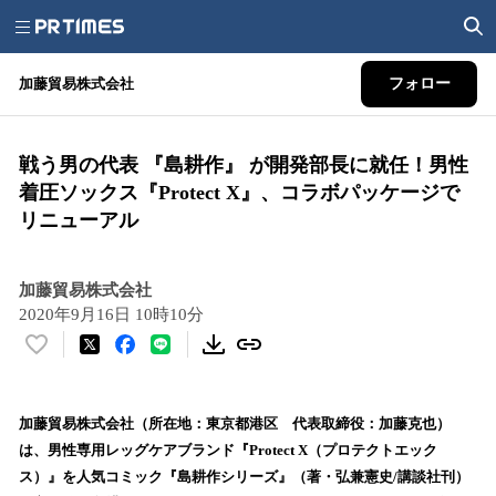
加藤貿易株式会社
フォロー
戦う男の代表 『島耕作』 が開発部長に就任！男性
着圧ソックス『Protect X』、コラボパッケージで
リニューアル
加藤貿易株式会社
2020年9月16日 10時10分
い
い
ね
！
加藤貿易株式会社（所在地：東京都港区 代表取締役：加藤克也）
数
は、男性専用レッグケアブランド『Protect X（プロテクトエック
を
ス）』を人気コミック『島耕作シリーズ』（著・弘兼憲史/講談社刊）
読