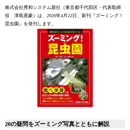
ね
！
株式会社秀和システム新社（東京都千代田区・代表取締
数
役 津島憲豪）は、2026年4月22日、新刊『ズーミング！
を
昆虫園』を発刊します。
読
み
込
み
中
で
す
20の疑問をズーミング写真とともに解説