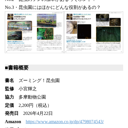
No.3・昆虫園にはほかにどんな役割があるの？
■書籍概要
書名
ズーミング！昆虫園
監修
小宮輝之
協力
多摩動物公園
定価
2,200円（税込）
発売日
2026年4月22日
Amazon
https://www.amazon.co.jp/dp/4798074543/