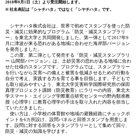
2018年9月1日（土）より受注開始します。
み
※ 社名表記は「シャチハタ」ではなく「シヤチハタ」です。
込
み
中
シヤチハタ株式会社は、世界で初めてスタンプを使った防
で
災・減災に効果的なプログラム「防災・減災スタンプラリ
ー」を東北大学と共同開発しました。第一弾として2017年9
す
月に津波が来る恐れがある地域に合わせた海岸部バージョン
を発売しました。
この度、第二弾として発売する「防災・減災スタンプラリ
ー 山間部バージョン」は、土砂災害の恐れがある地域に合わ
せた仕様のスタンプです。プログラムでは、スタンプラリー
を行いながら災害への備えと被害を低減させるための行動を
自分で考え、実践する力を育てる事を目指します。子どもで
も取り組みやすいよう、東北大学災害科学国際研究所の保田
真理プロジェクト講師（防災教育）にラリーの内容、東北大
学スマート・エイジング学際重点研究センターの野内類准教
授（心理学）に教育心理学の手法を取り入れた内容を担当し
ていただきました。
使い方は、小学校の体育館や地域の避難経路にチェックポ
イントを6カ所設け、設問パネルと回答スタンプを用意しま
す。設問に対する回答をスタンプラリーとして集めて回り、
防災・減災の知識を学びます。