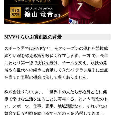
MVVりらいぶ賞創設の背景
スポーツ界ではMVPなど、そのシーズンの優れた競技成
績や活躍を称える賞が数多く存在します。⼀⽅ で、⻑年
にわたり第⼀線で挑戦を続け、チームを⽀え、競技の発
展や次世代への継承に貢献してきたベ テラン選⼿に焦点
を当てた表彰の機会は決して多くありません。
株式会社りらいぶは、「世界中の⼈たちが⼼⾝ともに健
康で幸せな⽣活を送ることに寄与する」という 理念のも
と、スポーツ、仕事、家事、地域活動など、それぞれの
舞台で⽇々挑戦を続けるすべての⼈を 応援してきまし