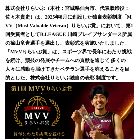
ね
！
株式会社りらいぶ（本社：宮城県仙台市、代表取締役：
数
佐々⽊貴史）は、2025年8⽉に創設した独⾃表彰制度「M
を
VV（Most Valuable Veteran）りらいぶ賞」において、第1
読
み
回受賞者としてB.LEAGUE 川崎ブレイブサンダース所属
込
の篠⼭⻯⻘選⼿を選出し、表彰式を実施いたしました。
み
「MVVりらいぶ賞」は、スポーツ界で⻑年にわたり挑戦
中
で
を続け、競技の発展やチームへの貢献を通じて 多くの
す
⼈々に感動を届けてきたベテラン選⼿を称えることを⽬
的とした、株式会社りらいぶ独⾃の表彰 制度です。