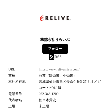
株式会社りらいぶ
19
フォロワー
フォロー
RSS
URL
https://www.reliveshirts.com/
業種
商業（卸売業、小売業）
本社所在地
宮城県仙台市泉区長命ケ丘3-27-3 オメガ
コートビル1階
電話番号
022-343-1209
代表者名
佐々木貴史
上場
未上場