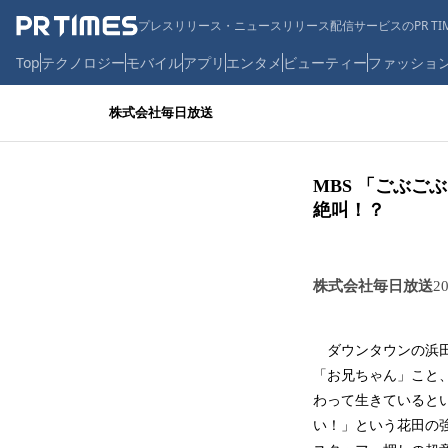
プレスリリース・ニュースリリース配信サービスのPR TIM
Top
テクノロジー
モバイル
アプリ
エンタメ
ビューティー
ファッショ
株式会社毎日放送
MBS 「ごぶご
絶叫！？
株式会社毎日放送
2
ダウンタウンの浜田
「お兄ちゃん」こと
わって生きていると
い！」という花田の