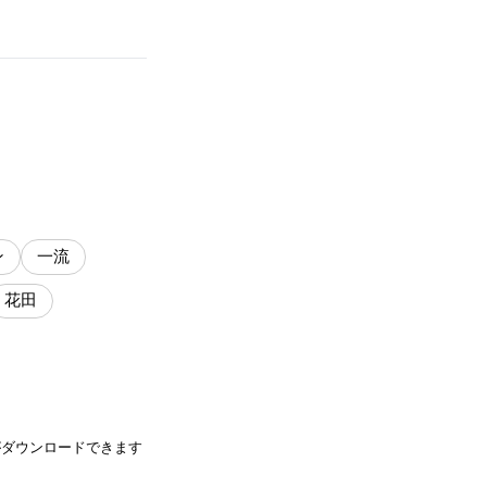
ン
一流
花田
がダウンロードできます