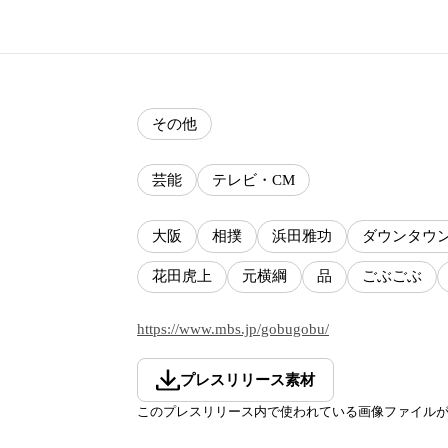
その他
芸能
テレビ・CM
大阪
相撲
浜田雅功
ダウンタウ
花田虎上
元横綱
品
ごぶごぶ
https://www.mbs.jp/gobugobu/
プレスリリース素材
このプレスリリース内で使われている画像ファイル