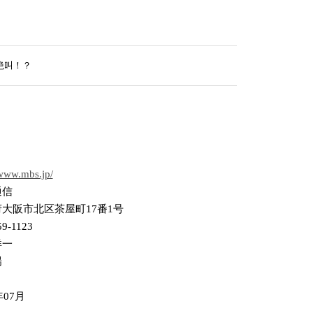
絶叫！？
/www.mbs.jp/
通信
大阪市北区茶屋町17番1号
59-1123
洋一
場
年07月