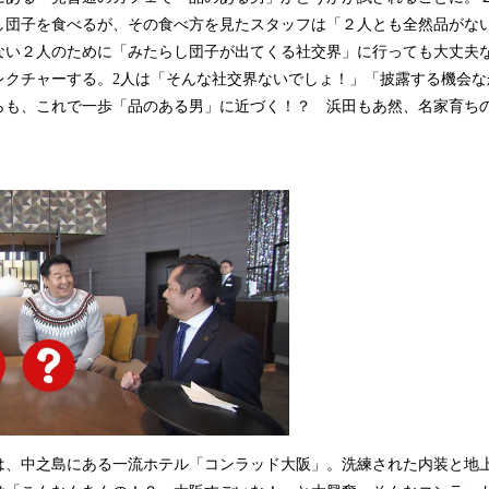
し団子を食べるが、その食べ方を見たスタッフは「２人とも全然品がな
ない２人のために「みたらし団子が出てくる社交界」に行っても大丈夫
レクチャーする。2人は「そんな社交界ないでしょ！」「披露する機会な
らも、これで一歩「品のある男」に近づく！？ 浜田もあ然、名家育ち
、中之島にある一流ホテル「コンラッド大阪」。洗練された内装と地上2