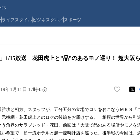
ES
ン
ライフスタイル
ビジネス
グルメ
スポーツ
ぶ」1/15放送 花田虎上と”品”のあるモノ巡り！ 超大
019年1月11日 17時45分
い
い
ね
雅功と相方、スタッフが、五分五分の立場でロケをおこなうＭＢＳ『
！
、元横綱・花田虎上とのロケの後編をお届けする。 相撲の世界から引退
数
を
いう角界のサラブレッド・花田。前回は「大阪で品のある場所やモノを
読
強い希望で、超一流ホテルと超一流時計店を巡った。後半戦の今回は、
み