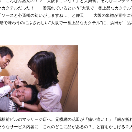
は「こんなんあんの！？ 大阪すごいな！」と大興奮。そんなコンラッド
いカクテルだった！ 一番売れているという“大阪で一番上品なカクテル
「ソースと心斎橋の匂いがしますね…」と仰天！ 大阪の象徴が青空に
層階で味わうのにふさわしい”大阪で一番上品なカクテル”に、浜田が「
駅前ビルのマッサージ店へ。元横綱の花田が「痛い痛い！」「歯が折
そうなサービス内容に「これのどこに品があるの？」と首をかしげる２