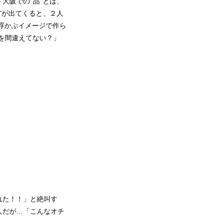
大阪での“品”とは、
”が出てくると、２人
浮かぶイメージで作ら
品を間違えてない？」
れた！！」と絶叫す
人だが…「こんなオチ