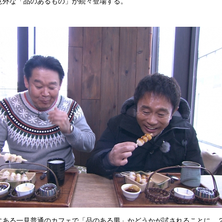
意外な「品のあるもの」が続々登場する。
込
み
中
で
す
ある一見普通のカフェで「品のある男」かどうかが試されることに。