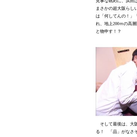
見事な眺めに、浜田
まさかの超大阪らし
は「何してんの！」
れ、地上200ｍの高
と物申す！？
そして最後は、大阪
る！ 「品」がなさ