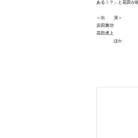
ある！？」と花田が
＜出 演＞
浜田雅功
花田虎上
ほか