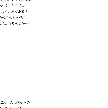
いわ！」とダメ出
なよう、品があるみた
かなかないやろ！」
の花田も知らなかった
00ｍの40階からの