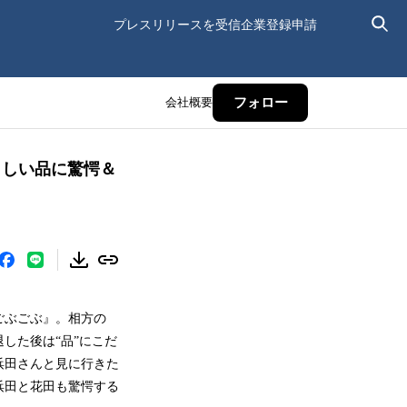
プレスリリースを受信
企業登録申請
会社概要
フォロー
阪らしい品に驚愕＆
ごぶごぶ』。相方の
した後は“品”にこだ
浜田さんと見に行きた
浜田と花田も驚愕する