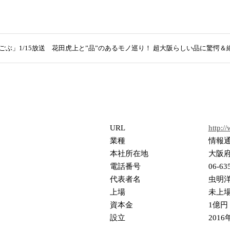
ぶごぶ」1/15放送 花田虎上と”品”のあるモノ巡り！ 超大阪らしい品に驚愕＆
URL
http:/
業種
情報
本社所在地
大阪府
電話番号
06-63
代表者名
虫明
上場
未上
資本金
1億円
設立
2016