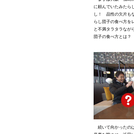
に頼んでいたみたら
し！ 品性の欠片も
らし団子の食べ方を
と不満タラタラなが
団子の食べ方とは？
続いて向かったのは