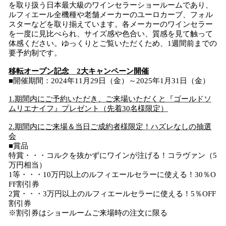
を取り扱う日本最大級のワインセラーショールームであり、
ルフィエール全機種や老舗メーカーのユーロカーブ、フォル
スターなどを取り揃えています。各メーカーのワインセラー
を一度に見比べられ、サイズ感や色合い、質感を見て触って
体感ください。ゆっくりとご覧いただくため、1週間前までの
要予約制です。
移転オープン記念 2大キャンペーン開催
■開催期間：2024年11月29日（金）～2025年1月31日（金）
1.期間内にご予約いただき、ご来場いただくと『ゴールドソ
ムリエナイフ』プレゼント（先着30名様限定）
2.期間内にご来場＆当日ご成約者様限定！ハズレなしの抽選
会
■賞品
特賞・・・コルクを抜かずにワインが注げる！コラヴァン（5
万円相当）
1等・・・10万円以上のルフィエールセラーに使える！30％O
FF割引券
2賞・・・3万円以上のルフィエールセラーに使える！5％OFF
割引券
※割引券はショールームご来場時の注文に限る