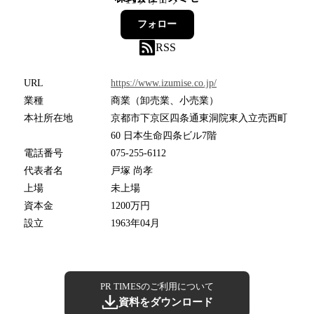
フォロー
RSS
URL
https://www.izumise.co.jp/
業種
商業（卸売業、小売業）
本社所在地
京都市下京区四条通東洞院東入立売西町
60 日本生命四条ビル7階
電話番号
075-255-6112
代表者名
戸塚 尚孝
上場
未上場
資本金
1200万円
設立
1963年04月
PR TIMESのご利用について
資料をダウンロード