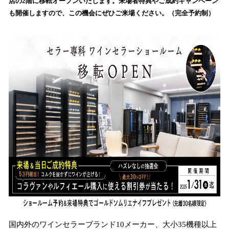
店の2階に移転オープンいたします。来場者特典やご成約キャンペーン
読
も開催しますので、この機会にぜひご来場ください。（完全予約制）
み
込
み
中
で
す
国内外のワインセラーブランド10メーカー、大小35機種以上