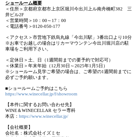
ショールーム概要
＜住所＞京都府京都市上京区堀川今出川上ル南舟橋町382 三
井ビル2F
＜営業時間＞10：00～17：00
＜電話番号＞0120-050-177
＜アクセス＞市営地下鉄烏丸線「今出川駅」3番出口より10分
※お車でお越しの場合はリカーマウンテン今出川堀川店の駐
車場をご利用下さい。
＜定休日＞土、日（1週間前までの要予約で対応可）
＜休業日＞年末年始（12月30日～2025年1月5日）
※ショールーム見学ご希望の場合は、ご希望の1週間前までに
必ずご予約願います。
■ショールームご予約はこちら
https://www.winecellar.jp/f/showroom
【本件に関するお問い合わせ先】
WINE＆WINECELLAR セラー専科
本店：
https://www.winecellar.jp/
【会社概要】
会社名：株式会社イズミセ