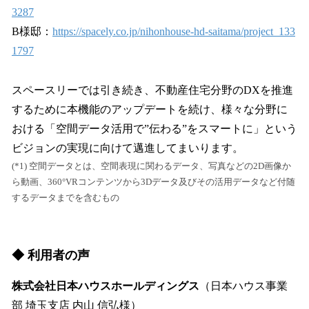
3287
B様邸：
https://spacely.co.jp/nihonhouse-hd-saitama/project_133
1797
スペースリーでは引き続き、不動産住宅分野のDXを推進
するために本機能のアップデートを続け、様々な分野に
おける「空間データ活用で”伝わる”をスマートに」という
ビジョンの実現に向けて邁進してまいります。
(*1) 空間データとは、空間表現に関わるデータ、写真などの2D画像か
ら動画、360°VRコンテンツから3Dデータ及びその活用データなど付随
するデータまでを含むもの
◆ 利用者の声
株式会社日本ハウスホールディングス
（日本ハウス事業
部 埼玉支店 内山 信弘様）