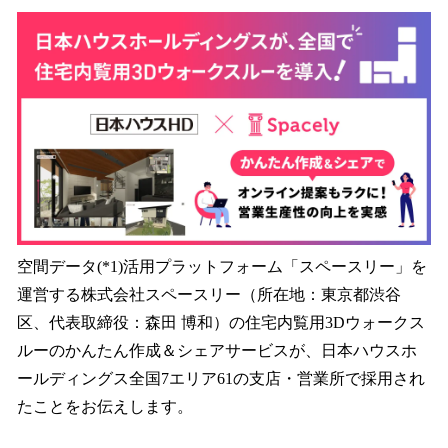
ね
！
数
を
読
み
込
み
中
で
す
空間データ(*1)活用プラットフォーム「スペースリー」を
運営する株式会社スペースリー（所在地：東京都渋谷
区、代表取締役：森田 博和）の住宅内覧用3Dウォークス
ルーのかんたん作成＆シェアサービスが、日本ハウスホ
ールディングス全国7エリア61の支店・営業所で採用され
たことをお伝えします。