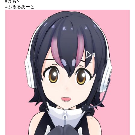
#けもV
#ふるるあーと