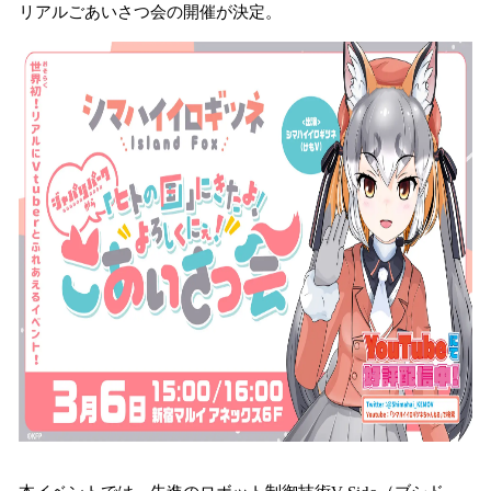
リアルごあいさつ会の開催が決定。
を
読
み
込
み
中
で
す