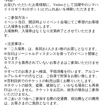
<内容>
お並びいただいたお客様順に、Vtuberとして活躍中のシマハ
イイロギツネ(ロボット)とのふれあいを体験いただきます。
＜ご参加方法＞
イベント当日、開店時よりイベント会場にてご希望のお客様
に入場券をお渡しいたします。
入場無料。入場券はなくなり次第終了とさせていただきま
す。
＜注意事項＞
※「ご入場券」は、各回お1人さま1枚のお渡しとなります。
※当日はソーシャルディスタンスを保ってのイベント開催と
なります。
※マスクを着用されていないお客さまはご参加いただけませ
ん。
※すべてのお客さまへ検温、手指消毒を行います。アルコー
ルアレルギーの方などは、ご自身で対策をお願い致します。
※営利目的でのチケットの転売は固くお断りいたします。
※チケットの紛失、盗難、破損など、いかなる場合にも再発
行はいたしません。チケットをお忘れ、紛失の場合はご参加
いただけません。
※ごあいさつ会へご参加する際の交通費、宿泊費などの費用
は、お客さまのご負担となります。