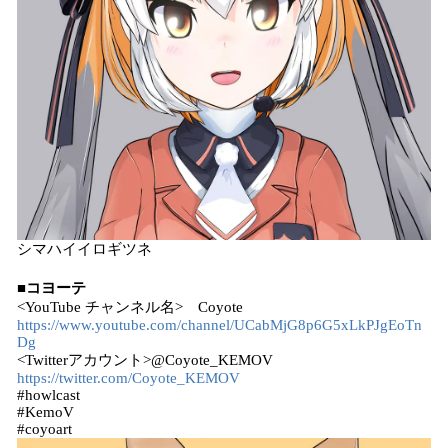
シマハイイロギツネ
■コヨーテ
<YouTube チャンネル名> Coyote
https://www.youtube.com/channel/UCabMjG8p6G5xLkPJgEoTn
Dg
<Twitterアカウント>@Coyote_KEMOV
https://twitter.com/Coyote_KEMOV
#howlcast
#KemoV
#coyoart