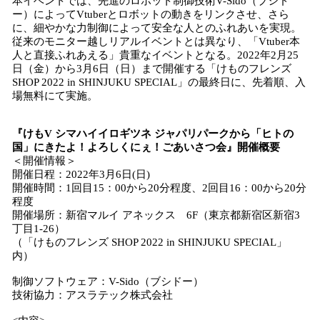
本イベントでは、先進のロボット制御技術V-Sido（ブシド
ー）によってVtuberとロボットの動きをリンクさせ、さら
に、細やかな力制御によって安全な人とのふれあいを実現。
従来のモニター越しリアルイベントとは異なり、「Vtuber本
人と直接ふれあえる」貴重なイベントとなる。2022年2月25
日（金）から3月6日（日）まで開催する「けものフレンズ
SHOP 2022 in SHINJUKU SPECIAL」の最終日に、先着順、入
場無料にて実施。
『けもV シマハイイロギツネ ジャパリパークから「ヒトの
国」にきたよ！よろしくにぇ！ごあいさつ会』開催概要
＜開催情報＞
開催日程：2022年3月6日(日)
開催時間：1回目15：00から20分程度、2回目16：00から20分
程度
開催場所：新宿マルイ アネックス 6F（東京都新宿区新宿3
丁目1-26）
（「けものフレンズ SHOP 2022 in SHINJUKU SPECIAL」
内）
制御ソフトウェア：V-Sido（ブシドー）
技術協力：アスラテック株式会社