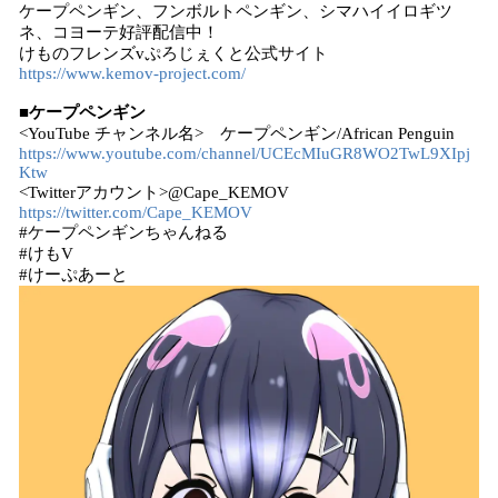
ケープペンギン、フンボルトペンギン、シマハイイロギツ
ネ、コヨーテ好評配信中！
けものフレンズvぷろじぇくと公式サイト
https://www.kemov-project.com/
■ケープペンギン
<YouTube チャンネル名> ケープペンギン/African Penguin
https://www.youtube.com/channel/UCEcMIuGR8WO2TwL9XIpj
Ktw
<Twitterアカウント>@Cape_KEMOV
https://twitter.com/Cape_KEMOV
#ケープペンギンちゃんねる
#けもV
#けーぷあーと