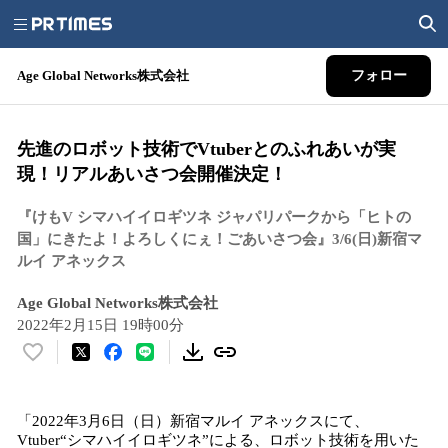
Age Global Networks株式会社
フォロー
先進のロボット技術でVtuberとのふれあいが実
現！リアルあいさつ会開催決定！
『けもV シマハイイロギツネ ジャパリパークから「ヒトの
国」にきたよ！よろしくにぇ！ごあいさつ会』3/6(日)新宿マ
ルイ アネックス
Age Global Networks株式会社
2022年2月15日 19時00分
い
い
ね
「2022年3月6日（日）新宿マルイ アネックスにて、
！
Vtuber“シマハイイロギツネ”による、ロボット技術を用いた
数