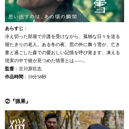
あらすじ
：
冷え切った部屋で介護を受けながら、孤独な日々を送る
寝たきりの老人。ある冬の夜、窓の外に舞う雪が、亡き
妻と過ごした森での愛おしい記憶を呼び覚ます。凍える
現実の中で彼が見つめた情景とは——。
監督
：古川原壮志
作品時間
：19分58秒
②『猟果』