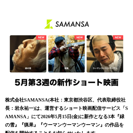
い
ね
！
数
を
読
み
込
み
中
で
す
株式会社SAMANSA(本社：東京都渋谷区、代表取締役社
長：岩永祐一)は、運営するショート映画配信サービス「S
AMANSA」にて2026年5月15日(金)に新作となる3本『緑
の雪』『猟果』『ウーマンウーマンウーマン』の作品を