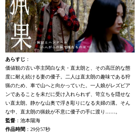
あらすじ
：
価値観の古い亭主関白な夫・直太朗と、その高圧的な態
度に耐え続ける妻の優子。二人は直太朗の趣味である狩
猟のため、車で山へと向かっていた。一人娘がレズビア
ンであることを未だに受け入れられず、苛立ちを隠せな
い直太朗。静かな山奥で浮き彫りになる夫婦の溝。そん
な中、直太朗の猟銃が不意に優子の手に渡り……。
監督
：池本陽海
作品時間
：29分57秒