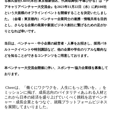
数
る株​式会社Cheer(本社:東京都新宿区、代表取締役:平塚ひかる）は『チ
を
アキャリアベンチャー大交流会』を2023年11月22日（水）に約100社
読
という大規模のオフラインイベントを開催することを決定いたしまし
み
た。（会場：東京都内）ベンチャー企業同士の連携・情報共有を目的
込
とし、さらなる企業の発展や新規ビジネス創出に繋げるための足がか
み
りとなれば幸いです。
中
で
す
当日は、ベンチャー・中小企業の経営者・人事をお招きし、採用パネ
ルトークイベントや特別講話など、他の企業や学生のリアルな動向な
どを知ることができるコンテンツをご用意しております。
本ベンチャー大交流会開催に伴い、スポンサー/協力企業様を募集して
おります。
Cheerは、「働くにワクワクを。人生にもっと潤いを。」を
ミッションに掲げ、成長志向のバイタリティあふれる人材と
これから日本の経済を盛り上げていくべく挑戦を志すベンチ
ャー・成長企業とをつなぐ、就職プラットフォームビジネス
を展開してまいりました。