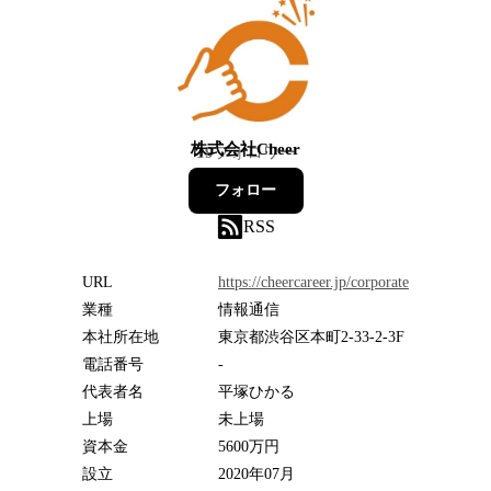
株式会社Cheer
19
フォロワー
フォロー
RSS
URL
https://cheercareer.jp/corporate
業種
情報通信
本社所在地
東京都渋谷区本町2-33-2-3F
電話番号
-
代表者名
平塚ひかる
上場
未上場
資本金
5600万円
設立
2020年07月