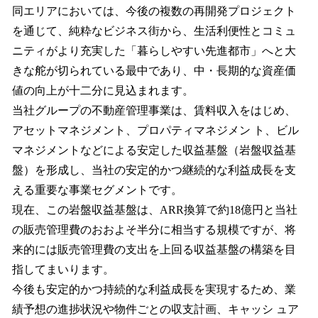
同エリアにおいては、今後の複数の再開発プロジェクト
を通じて、純粋なビジネス街から、生活利便性とコミュ
ニティがより充実した「暮らしやすい先進都市」へと大
きな舵が切られている最中であり、中・長期的な資産価
値の向上が十二分に見込まれます。
当社グループの不動産管理事業は、賃料収入をはじめ、
アセットマネジメント、プロパティマネジメン ト、ビル
マネジメントなどによる安定した収益基盤（岩盤収益基
盤）を形成し、当社の安定的かつ継続的な利益成長を支
える重要な事業セグメントです。
現在、この岩盤収益基盤は、ARR換算で約18億円と当社
の販売管理費のおおよそ半分に相当する規模ですが、将
来的には販売管理費の支出を上回る収益基盤の構築を目
指してまいります。
今後も安定的かつ持続的な利益成長を実現するため、業
績予想の進捗状況や物件ごとの収支計画、キャッシ ュア