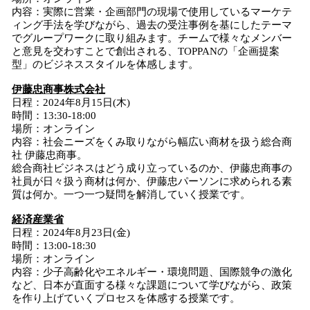
内容：実際に営業・企画部門の現場で使用しているマーケテ
ィング手法を学びながら、過去の受注事例を基にしたテーマ
でグループワークに取り組みます。チームで様々なメンバー
と意見を交わすことで創出される、TOPPANの「企画提案
型」のビジネススタイルを体感します。
伊藤忠商事株式会社
日程：2024年8月15日(木)
時間：13:30-18:00
場所：オンライン
内容：社会ニーズをくみ取りながら幅広い商材を扱う総合商
社 伊藤忠商事。
総合商社ビジネスはどう成り立っているのか、伊藤忠商事の
社員が日々扱う商材は何か、伊藤忠パーソンに求められる素
質は何か。一つ一つ疑問を解消していく授業です。
経済産業省
日程：2024年8月23日(金)
時間：13:00-18:30
場所：オンライン
内容：少子高齢化やエネルギー・環境問題、国際競争の激化
など、日本が直面する様々な課題について学びながら、政策
を作り上げていくプロセスを体感する授業です。