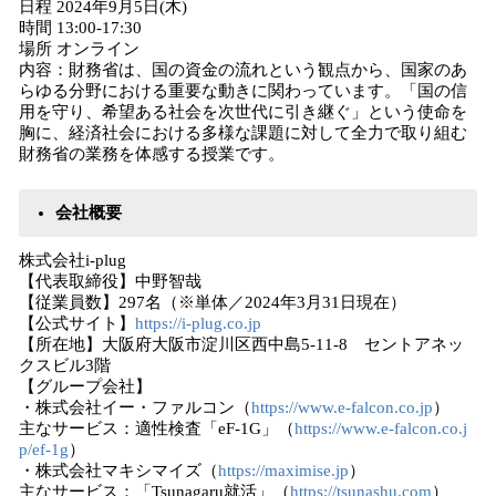
日程 2024年9月5日(木)
時間 13:00-17:30
場所 オンライン
内容：財務省は、国の資金の流れという観点から、国家のあ
らゆる分野における重要な動きに関わっています。「国の信
用を守り、希望ある社会を次世代に引き継ぐ」という使命を
胸に、経済社会における多様な課題に対して全力で取り組む
財務省の業務を体感する授業です。
会社概要
株式会社i-plug
【代表取締役】中野智哉
【従業員数】297名（※単体／2024年3月31日現在）
【公式サイト】
https://i-plug.co.jp
【所在地】大阪府大阪市淀川区西中島5-11-8 セントアネッ
クスビル3階
【グループ会社】
・株式会社イー・ファルコン（
https://www.e-falcon.co.jp
）
主なサービス：適性検査「eF-1G」（
https://www.e-falcon.co.j
p/ef-1g
）
・株式会社マキシマイズ（
https://maximise.jp
）
主なサービス：「Tsunagaru就活」（
https://tsunashu.com
）