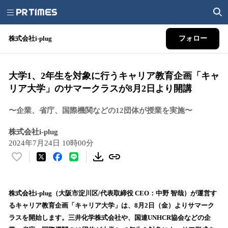
株式会社i-plug
フォロー
大学1、2年生を対象に行うキャリア教育企画「キャ
リア大学」のサマークラスが8月2日より開講
〜企業、省庁、国際機関などの12団体が授業を実施〜
株式会社i-plug
2024年7月24日 10時00分
い
い
ね
！
株式会社i-plug（大阪市淀川区/代表取締役 CEO：中野 智哉）が運営す
数
るキャリア教育企画「キャリア大学」は、8月2日（金）よりサマーク
を
ラスを開始します。三井化学株式会社や、国連UNHCR協会などの企
読