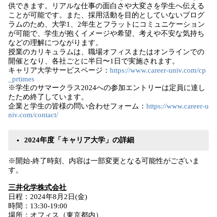
供できます。リアルな仕事の面白さや大変さを学生へ伝える
ことが可能です。また、採用活動を目的としていないプログ
ラムのため、大学1、2年生とフラットにコミュニケーション
が可能で、学生が抱くイメージや希望、考えや不安な気持ち
などの理解につながります。
授業のカリキュラムは、職場オフィスまたはオンラインでの
開催となり、各社ごとに半日〜1日で実施されます。
キャリア大学サービスページ：
https://www.career-univ.com/cp
_prtimes
※学生のサマークラス2024への参加エントリーは定員に達し
たため終了しています。
企業と学生の皆様の問い合わせフォーム：
https://www.career-u
niv.com/contact/
2024年度「キャリア大学」の詳細
※開始-終了時刻、内容は一部変更となる可能性がございま
す。
三井化学株式会社
日程：2024年8月2日(金)
時間：13:30-19:00
場所：オフィス（東京都内）