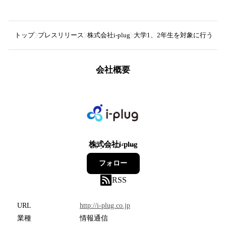
トップ
プレスリリース
株式会社i-plug
大学1、2年生を対象に行うキ
会社概要
株式会社i-plug
26
フォロワー
フォロー
RSS
URL
http://i-plug.co.jp
業種
情報通信