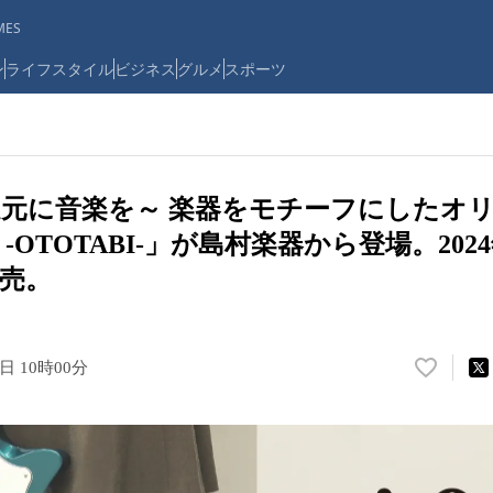
ES
ン
ライフスタイル
ビジネス
グルメ
スポーツ
元に音楽を～ 楽器をモチーフにしたオ
-OTOTABI-」が島村楽器から登場。2024
売。
3日 10時00分
い
い
ね
！
数