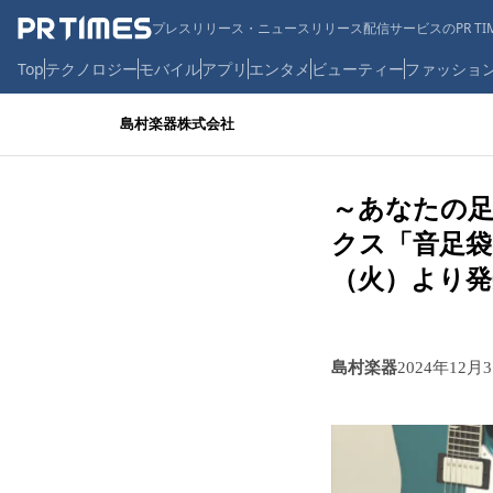
プレスリリース・ニュースリリース配信サービスのPR TIM
Top
テクノロジー
モバイル
アプリ
エンタメ
ビューティー
ファッショ
島村楽器株式会社
～あなたの足
クス「音足袋 
（火）より発
島村楽器
2024年12月