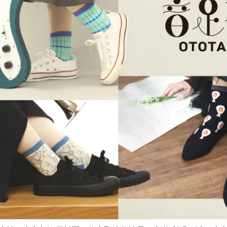
を
読
み
込
み
中
で
す