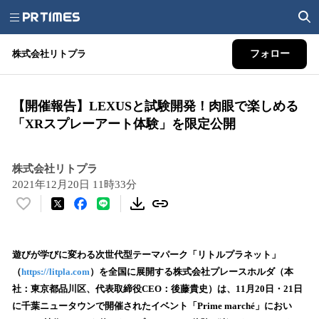
株式会社リトプラ
フォロー
​【開催報告】LEXUSと試験開発！肉眼で楽しめる
「XRスプレーアート体験」を限定公開
株式会社リトプラ
2021年12月20日 11時33分
い
い
ね
！
遊びが学びに変わる次世代型テーマパーク「リトルプラネット」
数
（
https://litpla.com
）を全国に展開する株式会社プレースホルダ（本
を
社：東京都品川区、代表取締役CEO：後藤貴史）は、11月20日・21日
読
に千葉ニュータウンで開催されたイベント「Prime marché」におい
み