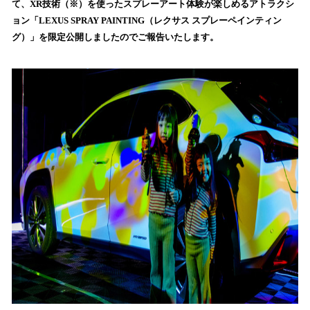
て、XR技術（※）を使ったスプレーアート体験が楽しめるアトラクシ
込
ョン「LEXUS SPRAY PAINTING（レクサス スプレーペインティン
み
グ）」を限定公開しましたのでご報告いたします。
中
で
す