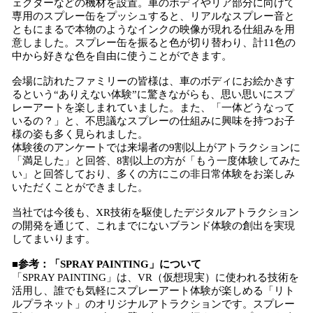
ェクターなどの機材を設置。車のボディやリア部分に向けて
専用のスプレー缶をプッシュすると、リアルなスプレー音と
ともにまるで本物のようなインクの映像が現れる仕組みを用
意しました。スプレー缶を振ると色が切り替わり、計11色の
中から好きな色を自由に使うことができます。
会場に訪れたファミリーの皆様は、車のボディにお絵かきす
るという“ありえない体験”に驚きながらも、思い思いにスプ
レーアートを楽しまれていました。また、「一体どうなって
いるの？」と、不思議なスプレーの仕組みに興味を持つお子
様の姿も多く見られました。
体験後のアンケートでは来場者の9割以上がアトラクションに
「満足した」と回答、8割以上の方が「もう一度体験してみた
い」と回答しており、多くの方にこの非日常体験をお楽しみ
いただくことができました。
当社では今後も、XR技術を駆使したデジタルアトラクション
の開発を通じて、これまでにないブランド体験の創出を実現
してまいります。
■参考：「SPRAY PAINTING」について
「SPRAY PAINTING」は、VR（仮想現実）に使われる技術を
活用し、誰でも気軽にスプレーアート体験が楽しめる「リト
ルプラネット」のオリジナルアトラクションです。スプレー