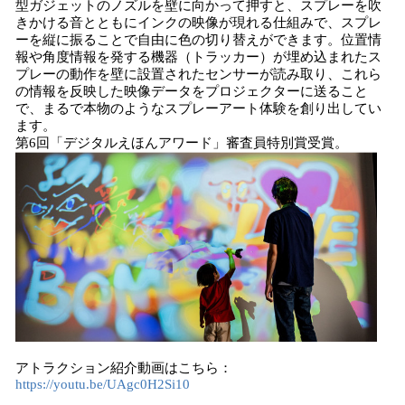
型ガジェットのノズルを壁に向かって押すと、スプレーを吹
きかける音とともにインクの映像が現れる仕組みで、スプレ
ーを縦に振ることで自由に色の切り替えができます。位置情
報や角度情報を発する機器（トラッカー）が埋め込まれたス
プレーの動作を壁に設置されたセンサーが読み取り、これら
の情報を反映した映像データをプロジェクターに送ること
で、まるで本物のようなスプレーアート体験を創り出してい
ます。
第6回「デジタルえほんアワード」審査員特別賞受賞。
アトラクション紹介動画はこちら：
https://youtu.be/UAgc0H2Si10