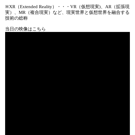
※XR（Extended Reality）・・・VR（仮想現実)、AR（拡張現
実）、MR（複合現実）など、現実世界と仮想世界を融合する
技術の総称
当日の映像はこちら