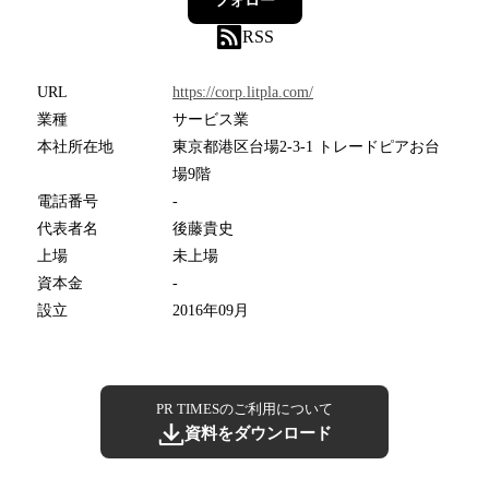
フォロー
RSS
URL
https://corp.litpla.com/
業種
サービス業
本社所在地
東京都港区台場2-3-1 トレードピアお台
場9階
電話番号
-
代表者名
後藤貴史
上場
未上場
資本金
-
設立
2016年09月
PR TIMESのご利用について
資料をダウンロード