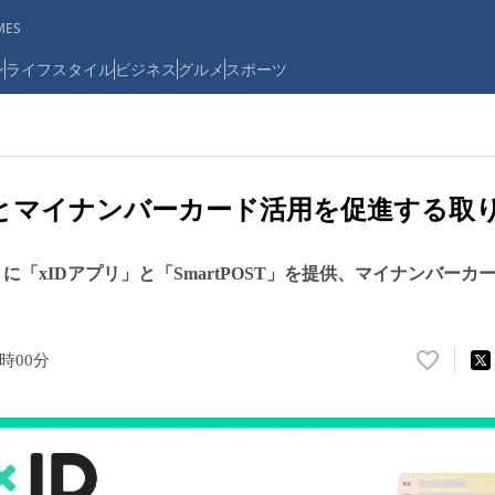
ES
ン
ライフスタイル
ビジネス
グルメ
スポーツ
府とマイナンバーカード活用を促進する取
AKA」に「xIDアプリ」と「SmartPOST」を提供、マイナンバ
5時00分
い
い
ね
！
数
を