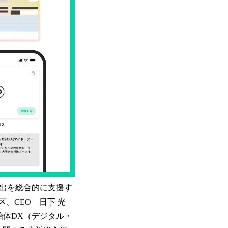
創出を総合的に支援す
田区、CEO 日下 光
治体DX（デジタル・