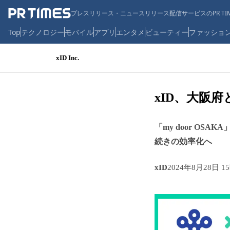
プレスリリース・ニュースリリース配信サービスのPR TIM
Top
テクノロジー
モバイル
アプリ
エンタメ
ビューティー
ファッショ
xID Inc.
xID、大阪
「my door OS
続きの効率化へ
xID
2024年8月28日 1