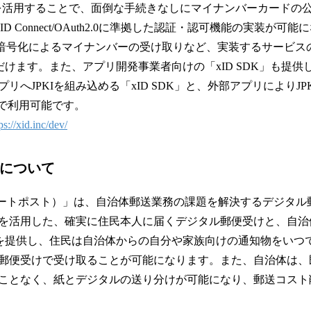
PI」を活用することで、面倒な手続きなしにマイナンバーカードの
ID Connect/OAuth2.0に準拠した認証・認可機能の実装が可
E暗号化によるマイナンバーの受け取りなど、実装するサービス
だけます。また、アプリ開発事業者向けの「xID SDK」も提
リへJPKIを組み込める「xID SDK」と、外部アプリによりJPK
んで利用可能です。
ps://xid.inc/dev/
T」について
（スマートポスト）」は、自治体郵送業務の課題を解決するデジタ
を活用した、確実に住民本人に届くデジタル郵便受けと、自治
スを提供し、住民は自治体からの自分や家族向けの通知物をいつ
郵便受けで受け取ることが可能になります。また、自治体は、
ことなく、紙とデジタルの送り分けが可能になり、郵送コスト