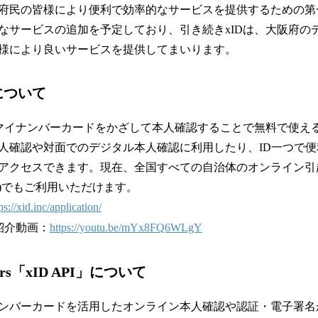
府民の皆様により便利で効率的なサービスを提供するための第
なサービスの追加を予定しており、引き続きxIDは、大阪府の
様により良いサービスを提供してまいります。
について
、マイナンバーカードをかざして本人確認することで無料で使える
人確認や対面でのデジタル本人確認に利用したり、ID一つで
アクセスできます。現在、全国すべての自治体のオンライン引
)でもご利用いただけます。
ps://xid.inc/application/
紹介動画：
https://youtu.be/mYx8FQ6WLgY
lopers「xID API」について
ンバーカードを活用したオンライン本人確認や認証・電子署名