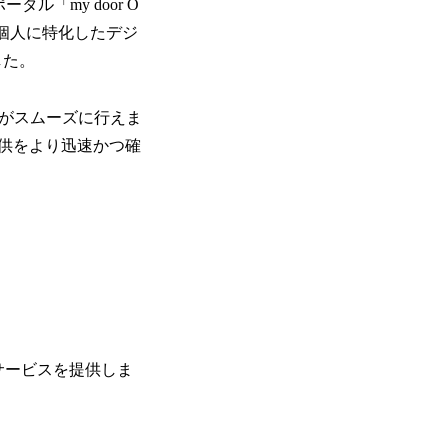
「my door O
個人に特化したデジ
した。
きがスムーズに行えま
供をより迅速かつ確
下のサービスを提供しま