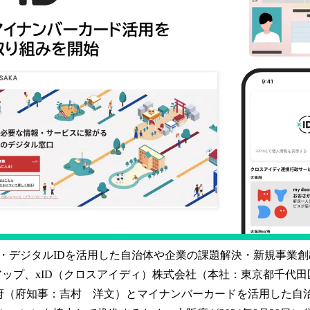
読
み
込
み
中
で
す
・デジタルIDを活用した自治体や企業の課題解決・新規事業
ートアップ、xID（クロスアイディ）株式会社（本社：東京都千代
阪府（府知事：吉村 洋文）とマイナンバーカードを活用した自