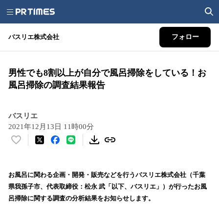
バスリエ株式会社
フォロー
男性でも8割以上が自分で風呂掃除をしている！お
風呂掃除の調査結果報告
バスリエ
2021年12月13日 11時00分
い
い
ね
！
お風呂に関わる企画・開発・販売などを行うバスリエ株式会社（千葉
数
県我孫子市、代表取締役：松永 武「以下、バスリエ」）が行ったお風
を
呂掃除に関する調査の分析結果をお知らせします。
読
み