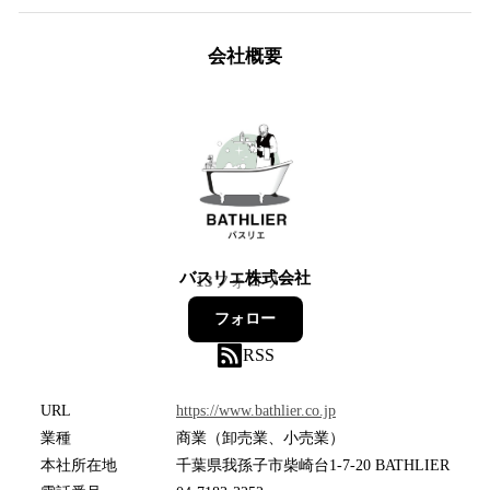
会社概要
バスリエ株式会社
13
フォロワー
フォロー
RSS
URL
https://www.bathlier.co.jp
業種
商業（卸売業、小売業）
本社所在地
千葉県我孫子市柴崎台1-7-20 BATHLIER