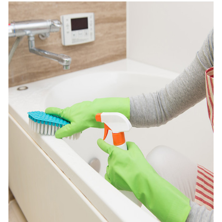
込
み
中
で
す