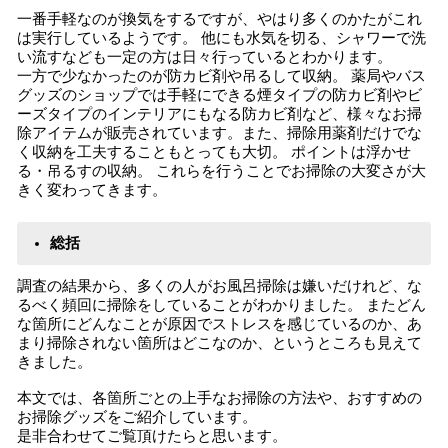
一番手軽なのが換気をするですが、やはり多くのかたがこれ
は実行しているようです。 他にも水気を切る、シャワーで洗
い流すなども一定の方は日々行っているとわかります。
一方で少なかったのが防カビ剤や吊るして収納。 薬局やバス
グッズのショップでは手軽にできる煙タイプの防カビ剤やビ
ーズタイプのインテリアにもなる防カビ剤など、様々なお掃
除アイテムが販売されています。また、掃除用薬剤だけでな
く収納を工夫することもとっても大切。 ポイントは浮かせ
る・吊るすの収納。 これらを行うことでお掃除の大変さが大
きく変わってきます。
総括
調査の結果から、多くの人がお風呂掃除は嫌いだけれど、な
るべく頻回に掃除をしていることがわかりました。 またどん
な箇所にどんなことが原因でストレスを感じているのか、あ
まり掃除されない箇所はどこなのか、というところも見えて
きました。
本文では、各箇所ごとの上手なお掃除の方法や、おすすめの
お掃除グッズをご紹介しています。
是非合わせてご覧頂けたらと思います。