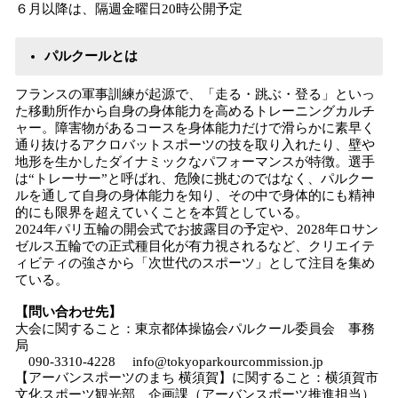
６月以降は、隔週金曜日20時公開予定
パルクールとは
フランスの軍事訓練が起源で、「走る・跳ぶ・登る」といっ
た移動所作から自身の身体能力を高めるトレーニングカルチ
ャー。障害物があるコースを身体能力だけで滑らかに素早く
通り抜けるアクロバットスポーツの技を取り入れたり、壁や
地形を生かしたダイナミックなパフォーマンスが特徴。選手
は“トレーサー”と呼ばれ、危険に挑むのではなく、パルクー
ルを通して自身の身体能力を知り、その中で身体的にも精神
的にも限界を超えていくことを本質としている。
2024年パリ五輪の開会式でお披露目の予定や、2028年ロサン
ゼルス五輪での正式種目化が有力視されるなど、クリエイテ
ィビティの強さから「次世代のスポーツ」として注目を集め
ている。
【問い合わせ先】
大会に関すること：東京都体操協会パルクール委員会 事務
局
090-3310-4228 info@tokyoparkourcommission.jp
【アーバンスポーツのまち 横須賀】に関すること：横須賀市
文化スポーツ観光部 企画課（アーバンスポーツ推進担当）