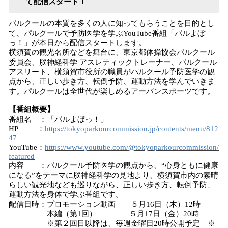
て配信スタート！
パルクールの本質を多くの人に知ってもらうことを目的とし
て、パルクールで予防医学を学ぶYouTube番組「パルよぼ
っ！」が本日から配信スタートします。
横須賀の観光名所などを舞台に、東京都体操協会パルクール
委員会、脳神経科学 アスレティックトレーナー、パルクール
アスリート、横須賀市役所の職員がパルクール予防医学の観
点から、正しい歩き方、転倒予防、運動方法を学んでいきま
す。パルクールは全世代が楽しめるアーバンスポーツです。
【番組概要】
番組名 ：「パルよぼっ！」
HP ：
https://tokyoparkourcommission.jp/contents/menu/812
47
YouTube：
https://www.youtube.com/@tokyoparkourcommission/
featured
内容 ：パルクール予防医学の観点から、“心身ともに健康
になる”をテーマに脳神経科学の見地より、横須賀市内の素晴
らしい観光地なども巡りながら、正しい歩き方、転倒予防、
運動方法を身体で学ぶ番組です。
配信日時：プロモーション動画 ５月16日（木）12時
本編（第1回） ５月17日（金）20時
※第２回目以降は、毎週金曜日20時公開予定 ※