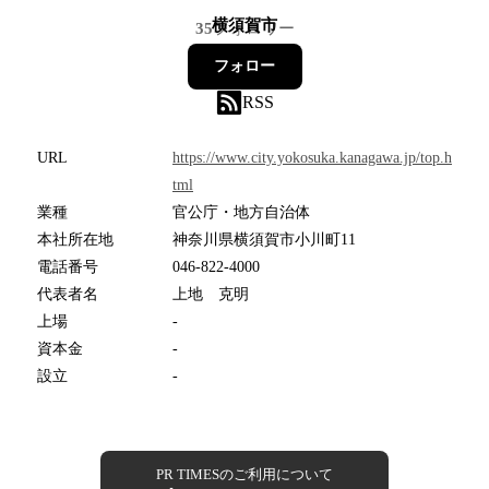
横須賀市
35
フォロワー
フォロー
RSS
URL
https://www.city.yokosuka.kanagawa.jp/top.h
tml
業種
官公庁・地方自治体
本社所在地
神奈川県横須賀市小川町11
電話番号
046-822-4000
代表者名
上地 克明
上場
-
資本金
-
設立
-
PR TIMESのご利用について