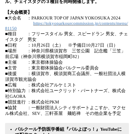
ル、チェイスタグの３種目を同時開催します。
【大会概要】
■大会名 ：PARKOUR TOP OF JAPAN YOKOSUKA 2024
https://tokyoparkourcommission.jp/contents/menu/
81150
■種目 ：フリースタイル 男女、スピードラン 男女、チェ
イスタグ 男女
■日程 ：10月26日（土） ※予備日10月27日（日）
■場所 ：神奈川県横須賀市 三笠公園 記念艦「三笠」
前広場（神奈川県横須賀市稲岡町82）
■主催 ：東京都体操協会
■主管 ：東京都体操協会パルクール委員会
■後援 ：横須賀市、横須賀商工会議所、一般社団法人横
須賀市観光協会
■広報 ：株式会社アルケミスト
■特別協力 ：株式会社ユークリッド・パートナーズ、株式会
社GAORA
■競技進行 ：株式会社PKM
■協賛 ：一般財団法人シティサポートよこすか、マクセ
ル株式会社、SEV、三軒茶屋 麺処禅 その他企業を予定
パルクール予防医学番組『パルよぼっ！』YouTubeに