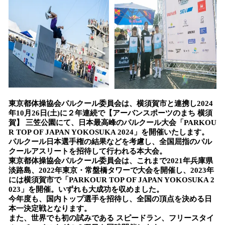
を
読
み
込
み
中
で
す
東京都体操協会パルクール委員会は、横須賀市と連携し2024
年10月26日(土)に２年連続で【アーバンスポーツのまち 横須
賀】 三笠公園にて、日本最高峰のパルクール大会「PARKOU
R TOP OF JAPAN YOKOSUKA 2024」を開催いたします。
パルクール日本選手権の結果などを考慮し、全国屈指のパル
クールアスリートを招待して行われる本大会。
東京都体操協会パルクール委員会は、これまで2021年兵庫県
淡路島、2022年東京・常盤橋タワーで大会を開催し、2023年
には横須賀市で「PARKOUR TOP OF JAPAN YOKOSUKA 2
023」を開催。いずれも大成功を収めました。
今年度も、国内トップ選手を招待し、全国の頂点を決める日
本一決定戦となります。
また、世界でも初の試みである スピードラン、フリースタイ