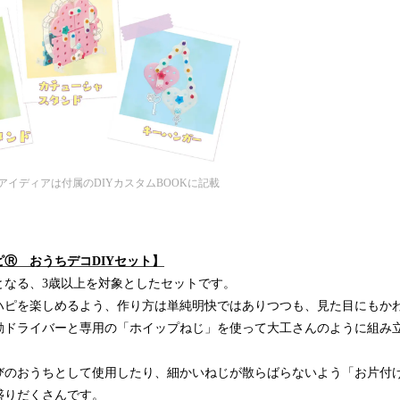
イディアは付属のDIYカスタムBOOKに記載
Ⓡ おうちデコDIYセット】
となる、3歳以上を対象としたセットです。
ハピを楽しめるよう、作り方は単純明快ではありつつも、見た目にもか
動ドライバーと専用の「ホイップねじ」を使って大工さんのように組み
びのおうちとして使用したり、細かいねじが散らばらないよう「お片付け
盛りだくさんです。