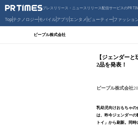
プレスリリース・ニュースリリース配信サービスのPR TIM
Top
テクノロジー
モバイル
アプリ
エンタメ
ビューティー
ファッショ
ピープル株式会社
【ジェンダーと
2品を発表！
ピープル株式会社
2
乳幼児向けおもちゃの
は、昨今ジェンダーの
トイ」から刷新。同時