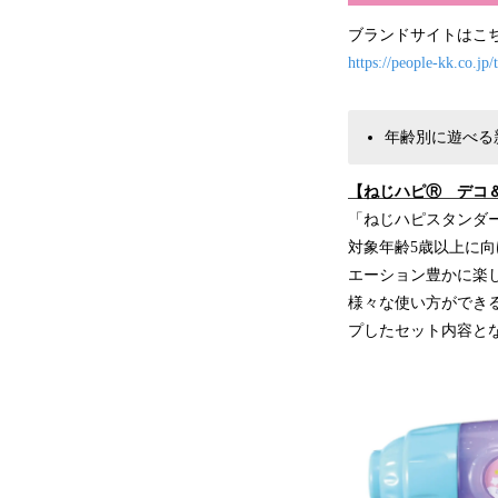
ブランドサイトはこ
https://people-kk.co.jp
年齢別に遊べる
【ねじハピⓇ デコ＆
「ねじハピスタンダ
対象年齢5歳以上に
エーション豊かに楽
様々な使い方ができ
プしたセット内容と