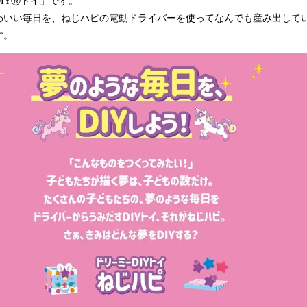
IYⓇトイ」です。
わいい毎日を、ねじハピの電動ドライバーを使ってなんでも産み出して
す。