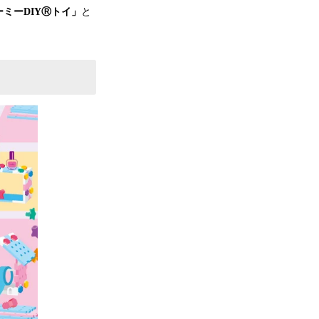
ミーDIYⓇトイ」
と