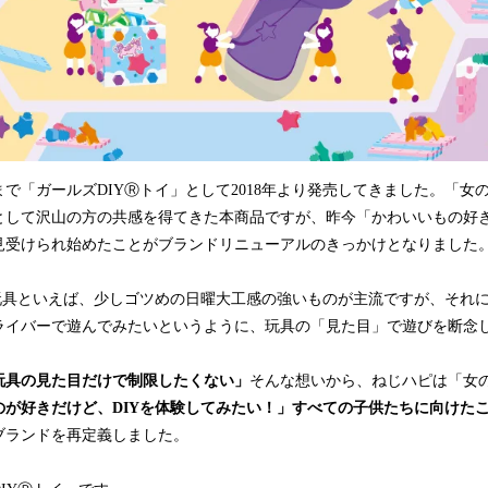
で「ガールズDIYⓇトイ」として2018年より発売してきました。「女
として沢山の方の共感を得てきた本商品ですが、昨今「かわいいもの好
見受けられ始めたことがブランドリニューアルのきっかけとなりました
Y玩具といえば、少しゴツめの日曜大工感の強いものが主流ですが、それ
ライバーで遊んでみたいというように、玩具の「見た目」で遊びを断念
玩具の見た目だけで制限したくない」
そんな想いから、ねじハピは「女
のが好きだけど、DIYを体験してみたい！」すべての子供たちに向けたこ
ブランドを再定義しました。