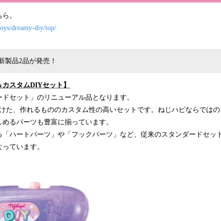
ちら。
/toys/dreamy-diy/top/
新製品2品が発売！
カスタムDIYセット】
ードセット」のリニューアル品となります。
向けた、作れるもののカスタム性の高いセットです。ねじハピならではの
しめるパーツも豊富に揃っています。
る「ハートパーツ」や「フックパーツ」など、従来のスタンダードセッ
なっています。