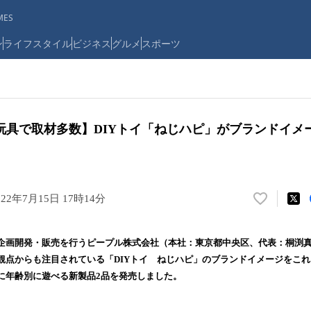
ES
ン
ライフスタイル
ビジネス
グルメ
スポーツ
玩具で取材多数】DIYトイ「ねじハピ」がブランドイメ
022年7月15日 17時14分
い
い
ね
企画開発・販売を行うピープル株式会社（本社：東京都中央区、代表：桐渕
！
観点からも注目されている「DIYトイ ねじハピ」のブランドイメージをこれ
数
に年齢別に遊べる新製品2品を発売しました。
を
読
み