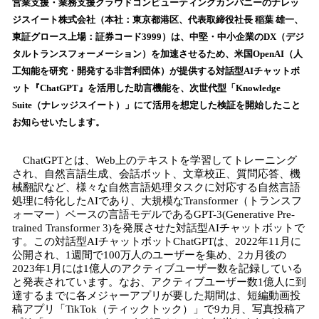
！
営業支援・業務支援クラウドコンピューティングカンパニーのナレッ
数
ジスイート株式会社（本社：東京都港区、代表取締役社長 稲葉 雄一、
を
東証グロース上場：証券コード3999）は、中堅・中小企業のDX（デジ
読
タルトランスフォーメーション）を加速させるため、米国OpenAI（人
み
工知能を研究・開発する非営利団体）が提供する対話型AIチャットボ
込
ット『ChatGPT』を活用した助言機能を、次世代型「Knowledge
み
Suite（ナレッジスイート）」にて活用を想定した検証を開始したこと
中
で
お知らせいたします。
す
ChatGPTとは、Web上のテキストを学習してトレーニング
され、自然言語生成、会話ボット、文章校正、質問応答、機
械翻訳など、様々な自然言語処理タスクに対応する自然言語
処理に特化したAIであり、大規模なTransformer（トランスフ
ォーマー）ベースの言語モデルであるGPT-3(Generative Pre-
trained Transformer 3)を発展させた対話型AIチャットボットで
す。この対話型AIチャットボットChatGPTは、2022年11月に
公開され、1週間で100万人のユーザーを集め、2カ月後の
2023年1月には1億人のアクティブユーザー数を記録している
と発表されています。なお、アクティブユーザー数1億人に到
達するまでに各メジャーアプリが要した期間は、短編動画投
稿アプリ「TikTok（ティックトック）」で9カ月、写真投稿ア