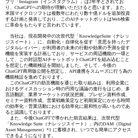
プリ「Instagram（インスタグラム）」は2年半とされてお
り、ChatGPTへの期待が理解いただけると思います。また、
米国マイクロソフトは複数年にわたり数十億ドルを追加投資
する計画と発表しており、このAIチャットボットはWeb検索
に革命をもたらすと言われています。
当社は、現在開発中の次世代型「KnowledgeSuite（ナレッ
ジスイート）」に、自動化・自律化を促す「意思を持ったデ
ジタルレイバー」が利用者の未来の行動や効果の予測を促す
機能を実装する計画しており、サービスの周辺機能の一環と
して、この対話型AIチャットボットChatGPTを組み込むこと
を想定した機能検証を開始しました。そして、今後の
ChatGPT商用版公開を想定し、API連携をスムーズに行う為の
機能検証を進めております。
このChatGPTの助言機能を通じた取り組みは、利用企業に
おけるディスカッション時の円滑な議論の進行をはじめ、多
言語翻訳、業界マーケットの状況把握、プレゼン資料作成、
セミナー資料作成、営業戦略策定など初期策定にかかる時間
の効率化・営業活動における効率化に親和性が高いものであ
ると認識しております。
また、今後ChatGPTで導かれた助言結果は、次世代型
「Knowledge Suite（ナレッジスイート）」内のDAM（Digital
Asset Management）*1 に蓄積され、いつでも簡単にアクセス
できるようになります。