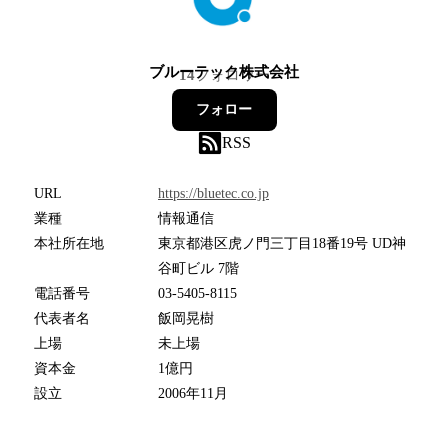
ブルーテック株式会社
14
フォロワー
フォロー
RSS
URL
https://bluetec.co.jp
業種
情報通信
本社所在地
東京都港区虎ノ門三丁目18番19号 UD神
谷町ビル 7階
電話番号
03-5405-8115
代表者名
飯岡晃樹
上場
未上場
資本金
1億円
設立
2006年11月