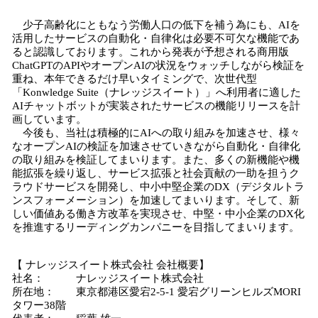
少子高齢化にともなう労働人口の低下を補う為にも、AIを
活用したサービスの自動化・自律化は必要不可欠な機能であ
ると認識しております。これから発表が予想される商用版
ChatGPTのAPIやオープンAIの状況をウォッチしながら検証を
重ね、本年できるだけ早いタイミングで、次世代型
「Konwledge Suite（ナレッジスイート）」へ利用者に適した
AIチャットボットが実装されたサービスの機能リリースを計
画しています。
今後も、当社は積極的にAIへの取り組みを加速させ、様々
なオープンAIの検証を加速させていきながら自動化・自律化
の取り組みを検証してまいります。また、多くの新機能や機
能拡張を繰り返し、サービス拡張と社会貢献の一助を担うク
ラウドサービスを開発し、中小中堅企業のDX（デジタルトラ
ンスフォーメーション）を加速してまいります。そして、新
しい価値ある働き方改革を実現させ、中堅・中小企業のDX化
を推進するリーディングカンパニーを目指してまいります。
【 ナレッジスイート株式会社 会社概要】
社名： ナレッジスイート株式会社
所在地： 東京都港区愛宕2-5-1 愛宕グリーンヒルズMORI
タワー38階