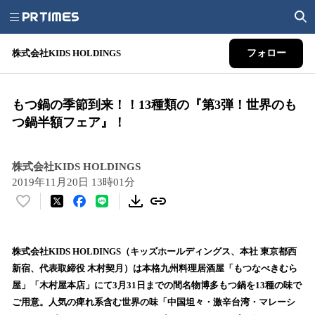
株式会社KIDS HOLDINGS
フォロー
もつ鍋の季節到来！！13種類の『第3弾！世界のも
つ鍋半額フェア』！
株式会社KIDS HOLDINGS
2019年11月20日 13時01分
い
い
ね
！
株式会社KIDS HOLDINGS（キッズホールディングス、本社 東京都西
数
新宿、代表取締役 木村契月）は本格九州料理居酒屋「もつなべきむら
を
屋」「木村屋本店」にて3月31日までの間名物博多もつ鍋を13種の味で
読
ご用意。人気の痺れ系含む世界の味「中国坦々・激辛台湾・マレーシ
み