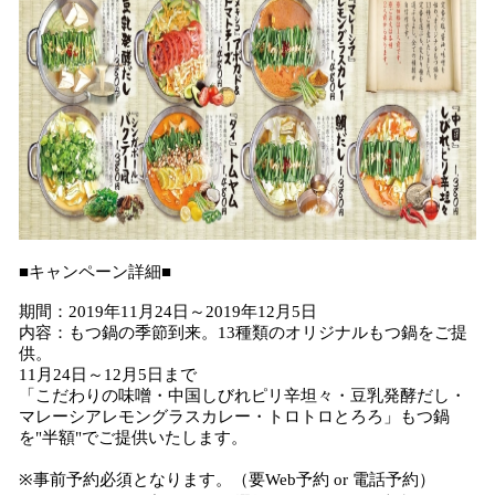
■キャンペーン詳細■
期間：2019年11月24日～2019年12月5日
内容：もつ鍋の季節到来。13種類のオリジナルもつ鍋をご提
供。
11月24日～12月5日まで
「こだわりの味噌・中国しびれピリ辛坦々・豆乳発酵だし・
マレーシアレモングラスカレー・トロトロとろろ」もつ鍋
を"半額"でご提供いたします。
※事前予約必須となります。（要Web予約 or 電話予約）