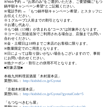
※Web予約 → "お席のみ"をご選択いただき、ご要望欄に"もつ
鍋半額キャンペーン希望"とご記載ください。
※電話予約 → 「もつ鍋半額キャンペーン希望」とスタッフに
お伝えください。
※１グループ2人前までの割引となります。
※お通し代あり。
※もつ鍋（13種）が含まれる"コース"は対象外となります。
※コースに別途追加でご利用される場合は、店舗までお問い
合わせください。
※金・土曜日は18時までご来店のお客様に限ります。
※数量限定でのご用意となります。
※日によっては取り扱いがない場合もございますので、事前
にお問い合わせください。
※他クーポン・割引との併用不可となります。
■対象店舗■
本格九州料理居酒屋「木村屋本店」
業態URL：
http://kidshd.co.jp/Gyotai
「京都木村屋本店」
業態URL：
http://kidshd.co.jp/Gyotai?gyotaiCode=5
「もつなべきむら屋」