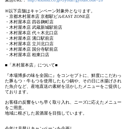
業態URL：
http://kidshd.co.jp/Gyotai?gyotaiCode=20
※以下店舗はキャンペーン対象外となります。
・京都木村屋本店 京都駅ビルEAST ZONE店
・木村屋本店 四谷麹町店
・木村屋本店 武蔵新城駅前店
・木村屋本店 代々木北口店
・木村屋本店 溝口駅前店
・木村屋本店 立川北口店
・木村屋本店 国分寺駅前店
・木村屋本店 柏東口店
■「木村屋本店」について■
『本場博多の味を全国に』をコンセプトに、鮮度にこだわっ
た豚もつ・牛もつを使用したもつ鍋や、その日に水揚げされ
た魚介など、産地直送の素材を活かしたメニューをご提供し
ております。
お客様の反響をいち早く取り入れ、ニーズに応えたメニュー
をご用意。
地域に根ざした居酒屋を目指しています。
今年は月替りキャンペーンを企画し、