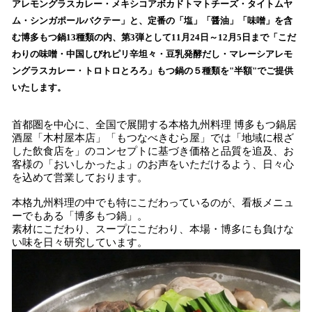
アレモングラスカレー・メキシコアボカドトマトチーズ・タイトムヤ
込
ム・シンガポールバクテー」と、定番の「塩」「醤油」「味噌」を含
み
む博多もつ鍋13種類の内、第3弾として11月24日～12月5日まで「こだ
中
で
わりの味噌・中国しびれピリ辛坦々・豆乳発酵だし・マレーシアレモ
す
ングラスカレー・トロトロとろろ」もつ鍋の５種類を"半額"でご提供
いたします。
首都圏を中心に、全国で展開する本格九州料理 博多もつ鍋居
酒屋「木村屋本店」「もつなべきむら屋」では「地域に根ざ
した飲食店を」のコンセプトに基づき価格と品質を追及、お
客様の「おいしかったよ」のお声をいただけるよう、日々心
を込めて営業しております。
本格九州料理の中でも特にこだわっているのが、看板メニュ
ーでもある「博多もつ鍋」。
素材にこだわり、スープにこだわり、本場・博多にも負けな
い味を日々研究しています。