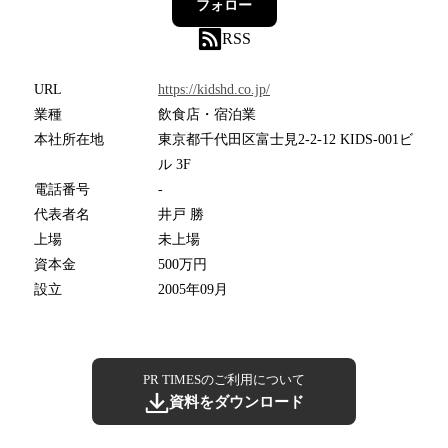
フォロー
RSS
URL
https://kidshd.co.jp/
業種
飲食店・宿泊業
本社所在地
東京都千代田区富士見2-2-12 KIDS-001ビ
ル 3F
電話番号
-
代表者名
井戸 勝
上場
未上場
資本金
500万円
設立
2005年09月
PR TIMESのご利用について
資料をダウンロード