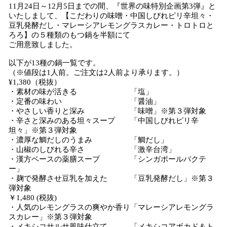
11月24日～12月5日までの間、『世界の味特別企画第3弾』と
いたしまして、【こだわりの味噌・中国しびれピリ辛坦々・
豆乳発酵だし・マレーシアレモングラスカレー・トロトロと
ろろ】の５種類のもつ鍋を半額にて
ご用意致しました。
以下が13種の鍋一覧です。
（※値段は1人前。ご注文は2人前より承ります。）
¥1,380（税抜）
・素材の味が活きる 「塩」
・定番の味わい 「醤油」
・やさしい香りと深み 「味噌」※第３弾対象
・辛さと深みのある坦々スープ 「中国しびれピリ辛
坦々」※第３弾対象
・濃厚な鯛だしのうまみ 「鯛だし」
・山椒のしびれる辛さ 「激辛台湾」
・漢方ベースの薬膳スープ 「シンガポールバクテ
ー」
・麹で発酵させ豆乳を加えた 「豆乳発酵だし」※第３
弾対象
￥1,480 (税抜)
・人気のレモングラスの爽やか香り「マレーシアレモングラ
スカレー」※第３弾対象
・メキシコサルサ風味仕立て 「メキシコアボカド＆ト