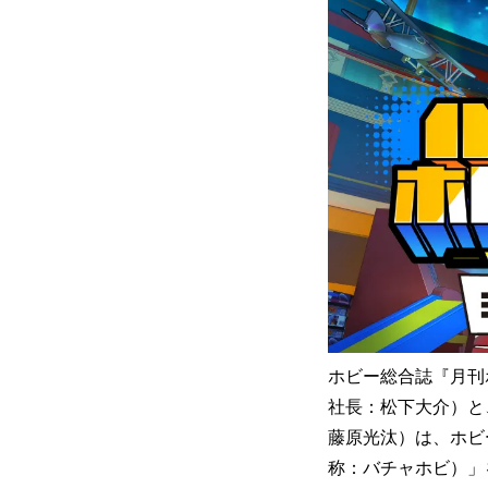
ホビー総合誌『月刊
社長：松下大介）と
藤原光汰）は、ホビ
称：バチャホビ）」を