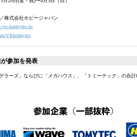
年3月20日(金・祝)〜4月5日（日）
V／株式会社ホビージャパン
://vr-hobbyfes.jp/
.com/VRhobbyfes
業が参加を発表
デラーズ」ならびに「メガハウス」、「トミーテック」の合計