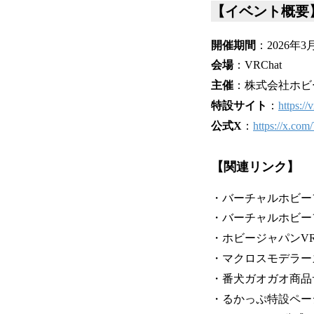
【イベント概要
開催期間
：2026年
会場
：VRChat
主催
：株式会社ホビ
特設サイト
：
https://
公式X
：
https://x.co
【関連リンク】
・バーチャルホビー
・バーチャルホビー
・ホビージャパンVR部
・マクロスモデラー
・番犬ガオガオ商品
・るかっぷ特設ペー