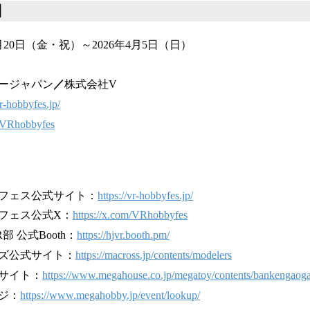
】
3月20日（金・祝）～2026年4月5日（日）
ージャパン
／
株式会社V
vr-hobbyfes.jp/
m/VRhobbyfes
フェス公式サイト：
https://vr-hobbyfes.jp/
フェス公式X：
https://x.com/VRhobbyfes
 公式Booth：
https://hjvr.booth.pm/
ズ公式サイト：
https://macross.jp/contents/modelers
サイト：
https://www.megahouse.co.jp/megatoy/contents/bankengaog
ジ：
https://www.megahobby.jp/event/lookup/