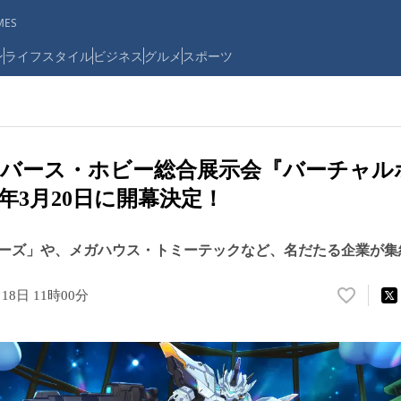
ES
ン
ライフスタイル
ビジネス
グルメ
スポーツ
タバース・ホビー総合展示会『バーチャル
26年3月20日に開幕決定！
ーズ」や、メガハウス・トミーテックなど、名だたる企業が集
月18日 11時00分
い
い
ね
！
数
を