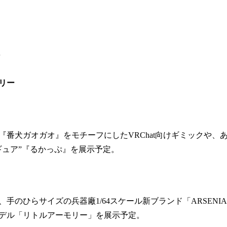
S
リー
『番犬ガオガオ』をモチーフにしたVRChat向けギミックや、
ギュア”『るかっぷ』を展示予定。
手のひらサイズの兵器廠1/64スケール新ブランド「ARSENIA6
デル「リトルアーモリー」を展示予定。