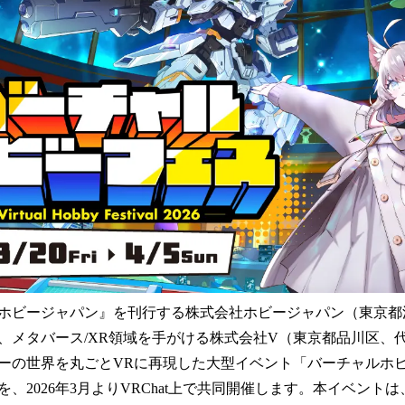
読
み
込
み
中
で
す
ホビージャパン』を刊行する株式会社ホビージャパン（東京都
、メタバース/XR領域を手がける株式会社V（東京都品川区、代
ーの世界を丸ごとVRに再現した大型イベント「バーチャルホビー
、2026年3月よりVRChat上で共同開催します。本イベントは、2