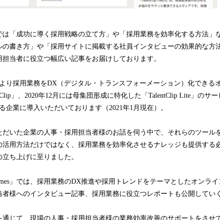
 Times」では「成功に導く採用戦略の立て方」や「採用業務を効率化する方法
ルの書き方」や「採用サイトに掲載する社員インタビューの効果的な方
用担当者に役立つ幅広い記事をお届けしております。
8月より採用業務をDX（デジタル・トランスフォーメーション）化できる
Clip」、2020年12月には母集団形成に特化した「TalentClip Lite」
える企業に導入いただいております（2021年1月現在）。
ただいた企業の人事・採用担当者様のお話を伺う中で、それらのツール
の活用方法だけではなく、採用業務を効率化させるナレッジも提供する
imes」の立ち上げに至りました。
lip Times」では、採用業務のDX推進や採用トレンドをテーマとしたオン
当者様へのインタビュー記事、採用業務に役立つレポートも公開してい
 Times」を通じて、現場の人事・採用担当者様の業務効率改善のサポートをさ