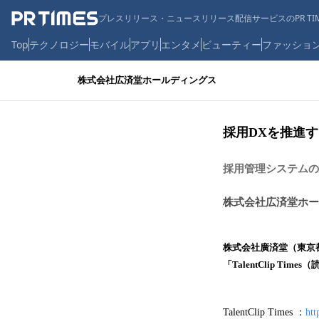
プレスリリース・ニュースリリース配信サービスのPR TIM
Top
テクノロジー
モバイル
アプリ
エンタメ
ビューティー
ファッショ
株式会社広済堂ホールディングス
採用DXを推進する
採用管理システムの決
株式会社広済堂ホー
株式会社廣済堂（東京
「TalentClip 
TalentClip Times ：
htt