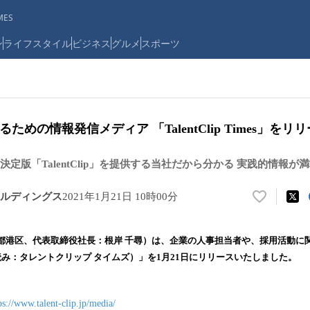
ES
ン
ライフスタイル
ビジネス
グルメ
スポーツ
ための情報発信メディア 「TalentClip Times」をリ
定版「TalentClip」を提供する当社だから分かる 実践的情報が
ルディングス
2021年1月21日 10時00分
い
い
ね
都港区、代表取締役社長：根岸 千尋）は、企業の人事担当者や、採用活動に
！
Times（読み：タレントクリップ タイムズ）」を1月21日にリリースいたしました。
数
を
読
ps://www.talent-clip.jp/media/
み