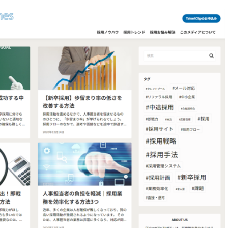
込
み
中
で
す