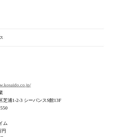
ース
w.kosaido.co.jp/
業
芝浦1-2-3 シーバンスS館13F
0550
イム
万円