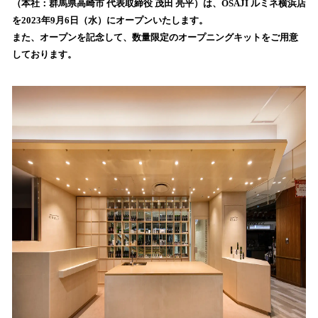
（本社：群馬県高崎市 代表取締役 茂田 亮平）は、OSAJI ルミネ横浜店
読
を2023年9月6日（水）にオープンいたします。
み
また、オープンを記念して、数量限定のオープニングキットをご用意
込
しております。
み
中
で
す