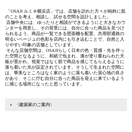
「OSAJI ルミネ横浜店」では、店舗を訪れた方々が純粋に肌
のことを考え、相談し、試せる空間を設計しました。
店舗中央には、ゆったりと相談ができるようにと大きなカウ
ンターを用意し、その背景には、自分に合った商品を見つけ
られるよう、商品が一覧できる壁面棚を配置。共用部通路の
明るいベージュの色彩を店内にも引き込むことで、自然と入
りやすい印象の店舗としています。
そんな店舗空間は、OSAJIらしく日本の色・質感・光を伴っ
た空間となるように、和紙で包まれ、漆が塗り重ねられた天
板が置かれ、視覚ではなく肌で商品を感じてもらえるように
落ち着いた光が設定されています。そうして生まれた空間に
は、華美なところはなく家のように落ち着いた居心地の良さ
があり、そこに佇む自分に合った商品を迎えに来ているよう
に感じる場所になったと思っています。
〈建築家のご案内〉