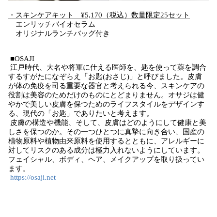
・スキンケアキット ¥5,170（税込）数量限定25セット
エンリッチバイオセラム
オリジナルランチバッグ付き
■OSAJI
江戸時代、大名や将軍に仕える医師を、匙を使って薬を調合
するすがたになぞらえ「お匙(おさじ)」と呼びました。皮膚
が体の免疫を司る重要な器官と考えられる今、スキンケアの
役割は美容のためだけのものにとどまりません。オサジは健
やかで美しい皮膚を保つためのライフスタイルをデザインす
る、現代の「お匙」でありたいと考えます。
皮膚の構造や機能、そして、皮膚はどのようにして健康と美
しさを保つのか。その一つひとつに真摯に向き合い、国産の
植物原料や植物由来原料を使用するとともに、アレルギーに
対してリスクのある成分は極力入れないようにしています。
フェイシャル、ボディ、ヘア、メイクアップを取り扱ってい
ます。
https://osaji.net