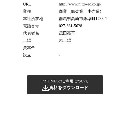
URL
http://www.nitto-ec.co.jp/
業種
商業（卸売業、小売業）
本社所在地
群馬県高崎市飯塚町1733-1
電話番号
027-361-5628
代表者名
茂田亮平
上場
未上場
資本金
-
設立
-
PR TIMESのご利用について
資料をダウンロード