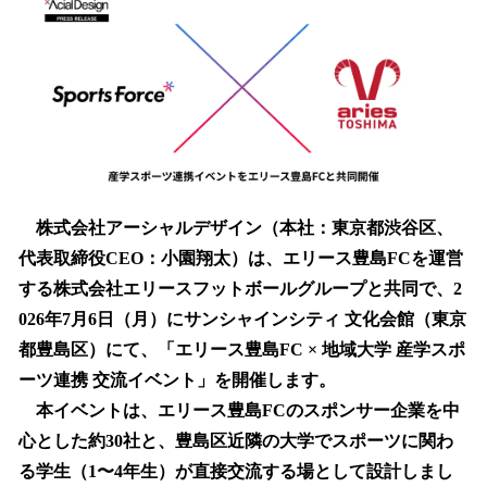
数
を
読
み
込
み
中
で
す
株式会社アーシャルデザイン（本社：東京都渋谷区、
代表取締役CEO：小園翔太）は、エリース豊島FCを運営
する株式会社エリースフットボールグループと共同で、2
026年7月6日（月）にサンシャインシティ 文化会館（東京
都豊島区）にて、「エリース豊島FC × 地域大学 産学スポ
ーツ連携 交流イベント」を開催します。
本イベントは、エリース豊島FCのスポンサー企業を中
心とした約30社と、豊島区近隣の大学でスポーツに関わ
る学生（1〜4年生）が直接交流する場として設計しまし