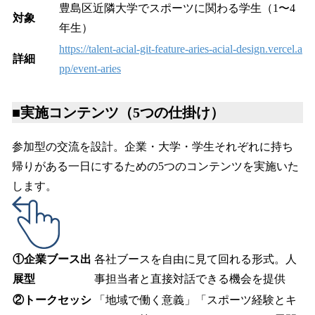
豊島区近隣大学でスポーツに関わる学生（1〜4
対象
年生）
https://talent-acial-git-feature-aries-acial-design.vercel.a
詳細
pp/event-aries
■実施コンテンツ（5つの仕掛け）
参加型の交流を設計。企業・大学・学生それぞれに持ち
帰りがある一日にするための5つのコンテンツを実施いた
します。
①企業ブース出
各社ブースを自由に見て回れる形式。人
展型
事担当者と直接対話できる機会を提供
②トークセッシ
「地域で働く意義」「スポーツ経験とキ