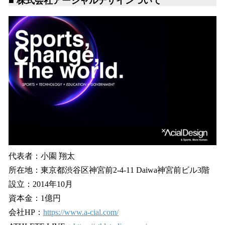
■ 株式会社アーシャルデザインついて
代表者：小園 翔太
所在地：東京都渋谷区神宮前2-4-11 Daiwa神宮前ビル3階
設立：2014年10月
資本金：1億円
会社HP：
https://www.a-cial.com/