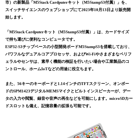
を
市）の新製品「M5Stack Cardputerキット（M5StampS3付属）」を、
読
スイッチサイエンスのウェブショップにて2023年10月13日より販売開
み
始します。
込
み
「M5Stack Cardputerキット（M5StampS3付属）」は、カードサイズ
中
で
で持ち運びに便利なコンピュータです。
す
ESP32-S3チップベースの小型開発ボードM5StampS3を搭載しており、
パワフルなデュアルコアプロセッサ、およびWi-Fiやさまざまなペリフ
ェラルやセンサは、素早く機能の検証を行いたい場合や工業製品のコ
ントロール、ホームIoTなどの用途に役立ちます。
また、56キーのキーボードと1.14インチのTFTスクリーン、オンボー
ドのSPM1423デジタルMEMSマイクとビルトインスピーカーが、デー
タの入力や閲覧、録音や音声の再生などを可能にします。microSDカー
ドスロットも備え、記憶容量の拡張も可能です。