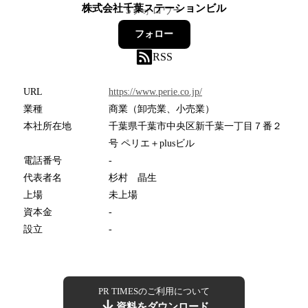
株式会社千葉ステーションビル
5
フォロワー
フォロー
RSS
URL
https://www.perie.co.jp/
業種
商業（卸売業、小売業）
本社所在地
千葉県千葉市中央区新千葉一丁目７番２
号 ペリエ＋plusビル
電話番号
-
代表者名
杉村 晶生
上場
未上場
資本金
-
設立
-
PR TIMESのご利用について
資料をダウンロード