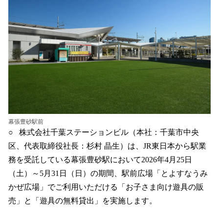
を
読
み
込
み
中
で
す
幕張豊砂駅前
○ 株式会社千葉ステーションビル（本社：千葉市中央
区、代表取締役社長：杉村 晶生）は、JR東日本から駅業
務を受託している幕張豊砂駅において2026年4月25日
（土）～5月31日（日）の期間、駅前広場「とよすなうみ
かぜ広場」でご利用いただける「お子さま向け遊具の販
売」と「遊具の無料貸出」を実施します。