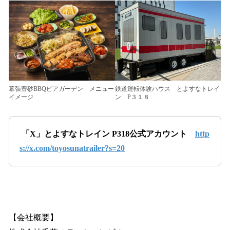
鉄道運転体験ハウス とよすなトレイ
幕張豊砂BBQビアガーデン メニュー
ン P３１８
イメージ
「X」とよすなトレイン P318公式アカウント
http
s://x.com/toyosunatrailer?s=20
【会社概要】