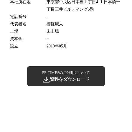
本社所在地
東京都中央区日本橋１丁目4−1 日本橋一
丁目三井ビルディング5階
電話番号
-
代表者名
櫻庭康人
上場
未上場
資本金
-
設立
2019年05月
PR TIMESのご利用について
資料をダウンロード