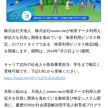
込
み
中
で
す
株式会社天地人、株式会社sorano meが衛星データ利用人
材拡大を目指し開発を進めている「衛星利用ビジネス検
定」のプロトタイプである「衛星利用ビジネス検定β版」
を開催します。期間は、2024年7月22日より1週間。
キャリア志向の社会人や新規事業担当、学生まで幅広く
受検可能です。下記URLから受検ください。
https://forms.gle/M5y7p2FYsKHdfku66
本取り組みは、天地人とsorano meが衛星データ利用人材
拡大を目指し開発を進めている教材及び検定システム開
発に、慶應SDMが社会課題解決型宇宙人材育成プログラ