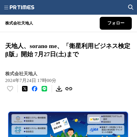
株式会社天地人
フォロー
天地人、sorano me、「衛星利用ビジネス検定
β版」開始 7月27日(土)まで
株式会社天地人
2024年7月24日 17時00分
い
い
ね
！
数
を
読
み