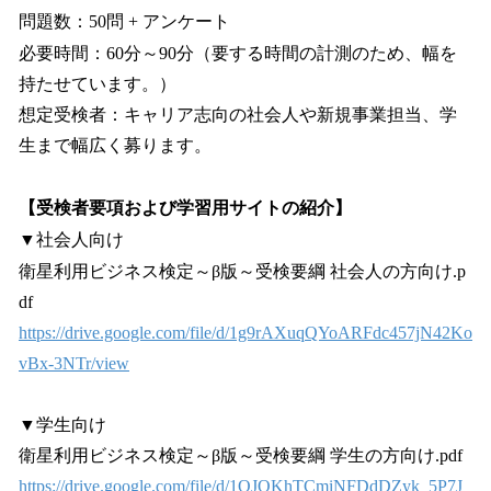
問題数：50問 + アンケート
必要時間：60分～90分（要する時間の計測のため、幅を
持たせています。）
想定受検者：キャリア志向の社会人や新規事業担当、学
生まで幅広く募ります。
【受検者要項および学習用サイトの紹介】
▼社会人向け
衛星利用ビジネス検定～β版～受検要綱 社会人の方向け.p
df
https://drive.google.com/file/d/1g9rAXuqQYoARFdc457jN42Ko
vBx-3NTr/view
▼学生向け
衛星利用ビジネス検定～β版～受検要綱 学生の方向け.pdf
https://drive.google.com/file/d/1QJQKhTCmiNFDdDZyk_5P7J