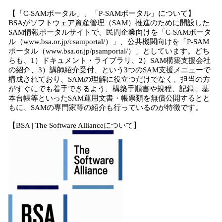
【「C-SAMポータル」、「P-SAMポータル」について】
BSAがソフトウェア資産管理（SAM）推進のために開設した
SAM情報ポータルサイトで、民間企業向けを「C-SAMポータ
ル（www.bsa.or.jp/csamportal/）」、公共機関向けを「P-SAM
ポータル（www.bsa.or.jp/psamportal/）」としています。どち
らも、1）ドキュメント・ライブラリ、2）SAM構築支援会社
の紹介、3）講師紹介受付、という3つのSAM支援メニューで
構成されており、SAMの理解に役立つだけでなく、担当の方
がすぐにでも着手できるよう、構築手順書や規程、記録、基
本台帳等といったSAM運用文書・帳票類を無償公開するとと
もに、SAMの専門家等の紹介も行っているのが特徴です。
【BSA | The Software Allianceについて】