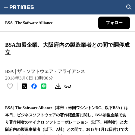
BSA│The Software Alliance
フォロー
BSA加盟企業、大阪府内の製造業者との間で調停成
立
BSA│ザ・ソフトウェア・アライアンス
2018年3月6日 13時00分
い
い
ね
！
BSA | The Software Alliance（本部：米国ワシントンDC、以下BSA）は
数
本日、ビジネスソフトウェアの著作権侵害に関し、BSA加盟企業であ
を
り著作権者のマイクロ ソフトコーポレーション（以下、権利者）と大
読
阪府内の製造事業者（以下、A社）との間で、2018年1月12日付けで大
み