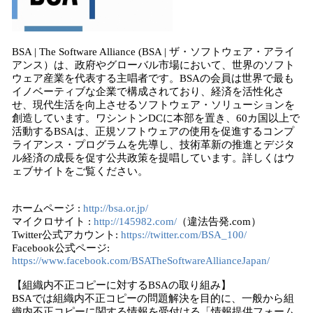
BSA | The Software Alliance (BSA | ザ・ソフトウェア・アライ
アンス）は、政府やグローバル市場において、世界のソフト
ウェア産業を代表する主唱者です。BSAの会員は世界で最も
イノベーティブな企業で構成されており、経済を活性化さ
せ、現代生活を向上させるソフトウェア・ソリューションを
創造しています。ワシントンDCに本部を置き、60カ国以上で
活動するBSAは、正規ソフトウェアの使用を促進するコンプ
ライアンス・プログラムを先導し、技術革新の推進とデジタ
ル経済の成長を促す公共政策を提唱しています。詳しくはウ
ェブサイトをご覧ください。
ホームページ :
http://bsa.or.jp/
マイクロサイト :
http://145982.com/
（違法告発.com）
Twitter公式アカウント:
https://twitter.com/BSA_100/
Facebook公式ページ:
https://www.facebook.com/BSATheSoftwareAllianceJapan/
【組織内不正コピーに対するBSAの取り組み】
BSAでは組織内不正コピーの問題解決を目的に、一般から組
織内不正コピーに関する情報を受付ける「情報提供フォーム