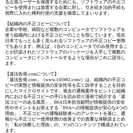
る正規ユーザーを保護するためにも、ソフトウェアの不正コ
ピーを使用または放置する企業に対し、引き続き法的手続も
視野に入れた権利行使の支援を徹底してまいります。
【組織内の不正コピーについて】
企業や学校、病院など複数のコンピュータでソフトウェアを
使う組織内における不正コピーのことを指しています。現在
日本でもっとも多く見られるソフトウェアの不正コピー形態
でもあります。例えば、1台のコンピュータでのみ使用するこ
とが許諾されたソフトウェアのパッケージを入手して複数の
コンピュータにインストールするような場合がこれに該当し
ます。
【違法告発.comについて】
「違法告発.com」（www.145982.com/）は、組織内の不正コ
ピーの実態と情報提供の安全性等を広く訴求することを目的
にしたマイクロサイトです。過去の通報案件をヒントに組織
内における不正コピーの手口を読み切り漫画で紹介する「違
法コピーのある風景」、BSA日本担当顧問が情報提供の安全
性やポイントをお答えする「BSAへの情報提供が安心な4つの
理由」、不正コピーの通報経験者へのアンケートを基に、通
報から不正コピー使用状態の改善までの貴重な体験談まとめ
た「私が決断した理由」の、3つのコンテンツで構成されてい
ます。