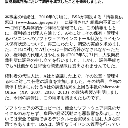
阪簡易裁判所において調停を成立したことを発表しました。
込
み
中
本事案の端緒は、2016年9月頃に、BSAが開設する「情報提供
で
窓口（www.bsa.or.jp/report/）」に提供された組織内不正コピ
ーに関する具体的かつ詳細な情報でした。この情報をもと
す
に、権利者は代理人を通じて、A社に対しその保有・管理す
るパソコンへのソフトウェアのインストール状況とライセン
ス保有状況について、再三にわたり、調査の実施を求めまし
た。これに対してA社からは一切の応答がなされなかったた
め、権利者の代理人はやむを得ず2017年5月31日、大阪簡易
裁判所に調停の申し立てを行いました。しかし、調停手続き
でもA社側からは綿密な調査結果は提出されませんでした。
権利者の代理人は、A社と協議した上で、その設置・管理す
るPCに対して任意の調査を実施しました。その結果、当初の
調停手続きにおけるA社の調査結果を上回る本数のMicrosoft
Office （XP、2007、2010、2013）の違法複製が判明しまし
た。今回の調停は、この結果を踏まえたものです。
ソフトウェアの不正コピーは、健全なソフトウェア開発のサ
イクルのみならず、雇用や経済活動にも悪影響を及ぼし、ひ
いては安全で信頼できるデジタル社会実現をも阻む大きな問
題でもあります。BSAは、適切なライセンス管理を行ってい