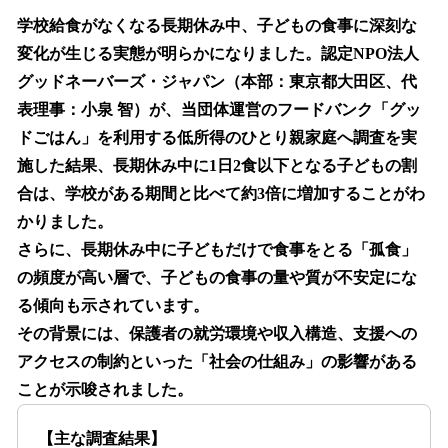
ね
！
学校給食がなくなる長期休み中、子どもの食事に深刻な
数
変化が生じる実態が明らかになりました。認定NPO法人
を
グッドネーバーズ・ジャパン（本部：東京都大田区、代
読
み
表理事：小泉 智）が、当団体運営のフードバンク「グッ
込
ドごはん」を利用する低所得のひとり親家庭へ調査を実
み
施した結果、長期休み中に1日2食以下となる子どもの割
中
で
合は、学校がある期間と比べて約3倍に増加することがわ
す
かりました。
さらに、長期休み中に子どもだけで食事をとる「孤食」
の頻度が高い層で、子どもの食事の量や質が不安定にな
る傾向も示されています。
その背景には、保護者の就労環境や収入構造、支援への
アクセスの制約といった「社会の仕組み」の影響がある
ことが示唆されました。
【主な調査結果】