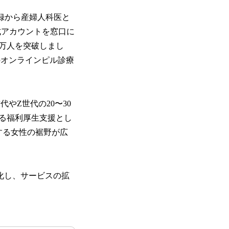
員登録から産婦人科医と
式アカウントを窓口に
5万人を突破しまし
※のオンラインピル診療
代やZ世代の20〜30
る福利厚生支援とし
する女性の裾野が広
強化し、サービスの拡