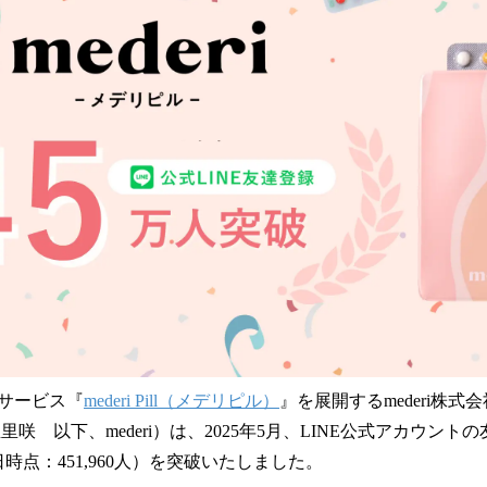
読
み
込
み
中
で
す
サービス『
mederi Pill（メデリピル）
』を展開するmederi株
咲 以下、mederi）は、2025年5月、LINE公式アカウント
2日時点：451,960人）を突破いたしました。