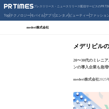
プレスリリース・ニュースリリース配信サービスのPR TIM
Top
テクノロジー
モバイル
アプリ
エンタメ
ビューティー
ファッショ
mederi株式会社
メデリピルの
20〜30代のミレ
ンの導入企業も急増
mederi株式会社
2025