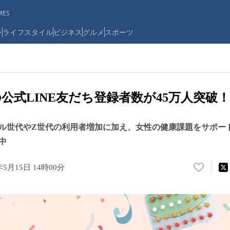
ES
ン
ライフスタイル
ビジネス
グルメ
スポーツ
公式LINE友だち登録者数が45万人突破！
ニアル世代やZ世代の利用者増加に加え、女性の健康課題をサポー
中
年5月15日 14時00分
い
い
ね
！
数
を