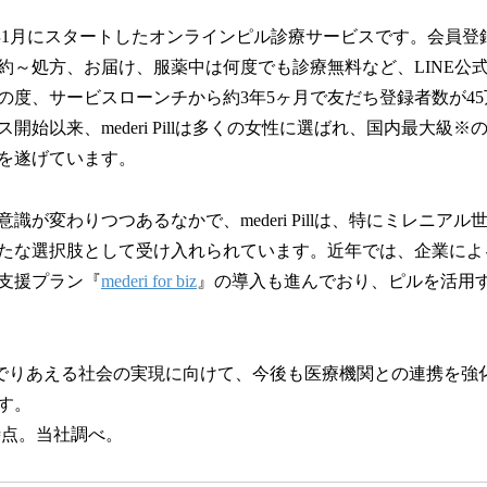
は、2022年1月にスタートしたオンラインピル診療サービスです。会
約～処方、お届け、服薬中は何度でも診療無料など、LINE公
の度、サービスローンチから約3年5ヶ月で友だち登録者数が4
ビス開始以来、mederi Pillは多くの女性に選ばれ、国内最大級
を遂げています。
が変わりつつあるなかで、mederi Pillは、特にミレニアル世
たな選択肢として受け入れられています。近年では、企業によ
支援プラン『
mederi for biz
』の導入も進んでおり、ピルを活用
もが愛でりあえる社会の実現に向けて、今後も医療機関との連携を
す。
8日時点。当社調べ。