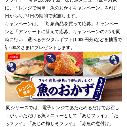
込
に、「レンジで簡単！魚のおかずキャンペーン」を6月1
み
日から8月31日の期間で実施します。
中
で
キャンペーンは、「対象商品を買って応募」キャンペー
す
ンと「アンケートに答えて応募」キャンペーンの2つを同
時に行い、選べるデジタルギフト(1,000円分)などを抽選で
計600名さまにプレゼントします。
同シリーズでは、電子レンジであたためるだけでお召し
上がりいただける魚メニューとして「あじフライ」「た
らフライ」「あじの梅しそフライ」「赤魚の煮付け」