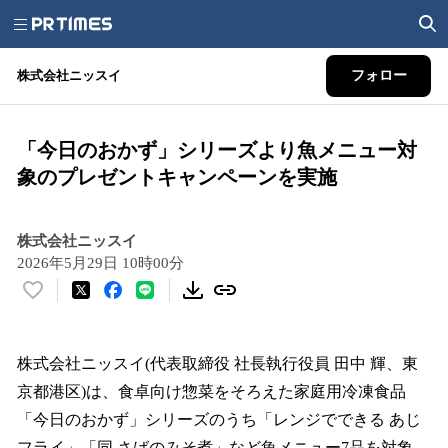
株式会社ニッスイ
フォロー
「今日のおかず」シリーズより魚メニュー対
象のプレゼントキャンペーンを実施
株式会社ニッスイ
2026年5月29日 10時00分
い
い
ね
！
株式会社ニッスイ(代表取締役 社長執行役員 田中 輝、東
数
京都港区)は、食卓向け惣菜をそろえた家庭用冷凍食品
を
「今日のおかず」シリーズのうち「レンジでできる あじ
読
み
フライ」「同 さばのみそ煮」など魚メニュー7品を対象