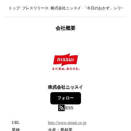
トップ
プレスリリース
株式会社ニッスイ
「今日のおかず」シリーズ
会社概要
株式会社ニッスイ
29
フォロワー
フォロー
RSS
URL
http://www.nissui.co.jp
業種
水産・農林業