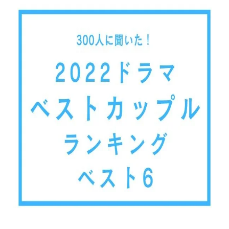
込
み
中
で
す