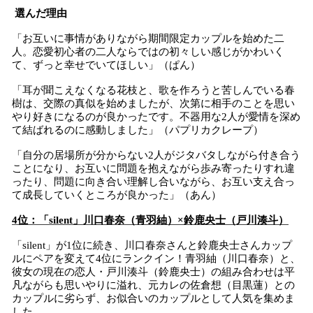
選んだ理由
「お互いに事情がありながら期間限定カップルを始めた二
人。恋愛初心者の二人ならではの初々しい感じがかわいく
て、ずっと幸せでいてほしい」（ぱん）
「耳が聞こえなくなる花枝と、歌を作ろうと苦しんでいる春
樹は、交際の真似を始めましたが、次第に相手のことを思い
やり好きになるのが良かったです。不器用な2人が愛情を深め
て結ばれるのに感動しました」（パプリカクレープ）
「自分の居場所が分からない2人がジタバタしながら付き合う
ことになり、お互いに問題を抱えながら歩み寄ったりすれ違
ったり、問題に向き合い理解し合いながら、お互い支え合っ
て成長していくところが良かった」（あん）
4位：「silent」川口春奈（青羽紬）×鈴鹿央士（戸川湊斗）
「silent」が1位に続き、川口春奈さんと鈴鹿央士さんカップ
ルにペアを変えて4位にランクイン！青羽紬（川口春奈）と、
彼女の現在の恋人・戸川湊斗（鈴鹿央士）の組み合わせは平
凡ながらも思いやりに溢れ、元カレの佐倉想（目黒蓮）との
カップルに劣らず、お似合いのカップルとして人気を集めま
した。