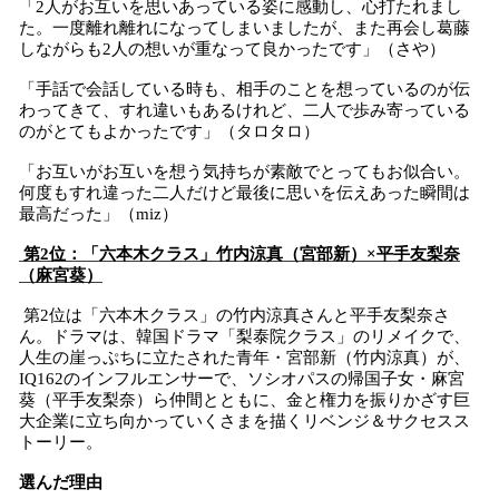
「2人がお互いを思いあっている姿に感動し、心打たれまし
た。一度離れ離れになってしまいましたが、また再会し葛藤
しながらも2人の想いが重なって良かったです」（さや）
「手話で会話している時も、相手のことを想っているのが伝
わってきて、すれ違いもあるけれど、二人で歩み寄っている
のがとてもよかったです」（タロタロ）
「お互いがお互いを想う気持ちが素敵でとってもお似合い。
何度もすれ違った二人だけど最後に思いを伝えあった瞬間は
最高だった」（miz）
第2位：「六本木クラス」竹内涼真（宮部新）×平手友梨奈
（麻宮葵）
第2位は「六本木クラス」の竹内涼真さんと平手友梨奈さ
ん。ドラマは、韓国ドラマ「梨泰院クラス」のリメイクで、
人生の崖っぷちに立たされた青年・宮部新（竹内涼真）が、
IQ162のインフルエンサーで、ソシオパスの帰国子女・麻宮
葵（平手友梨奈）ら仲間とともに、金と権力を振りかざす巨
大企業に立ち向かっていくさまを描くリベンジ＆サクセスス
トーリー。
選んだ理由