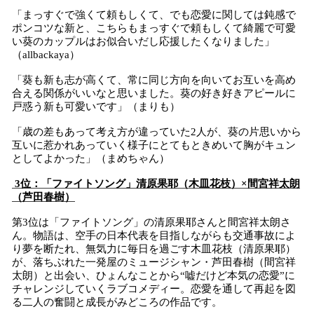
「まっすぐで強くて頼もしくて、でも恋愛に関しては鈍感で
ポンコツな新と、こちらもまっすぐで頼もしくて綺麗で可愛
い葵のカップルはお似合いだし応援したくなりました」
（allbackaya）
「葵も新も志が高くて、常に同じ方向を向いてお互いを高め
合える関係がいいなと思いました。葵の好き好きアピールに
戸惑う新も可愛いです」（まりも）
「歳の差もあって考え方が違っていた2人が、葵の片思いから
互いに惹かれあっていく様子にとてもときめいて胸がキュン
としてよかった」（まめちゃん）
​3位：「ファイトソング」清原果耶（木皿花枝）×間宮祥太朗
（芦田春樹）
第3位は「ファイトソング」の清原果耶さんと間宮祥太朗さ
ん。物語は、空手の日本代表を目指しながらも交通事故によ
り夢を断たれ、無気力に毎日を過ごす木皿花枝（清原果耶）
が、落ちぶれた一発屋のミュージシャン・芦田春樹（間宮祥
太朗）と出会い、ひょんなことから“嘘だけど本気の恋愛”に
チャレンジしていくラブコメディー。恋愛を通して再起を図
る二人の奮闘と成長がみどころの作品です。