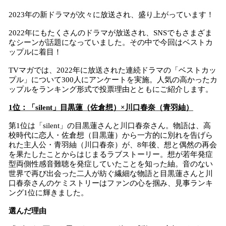
2023年の新ドラマが次々に放送され、盛り上がっています！
2022年にもたくさんのドラマが放送され、SNSでもさまざま
なシーンが話題になっていました。その中で今回はベストカ
ップルに着目！
TVマガでは、2022年に放送された連続ドラマの「ベストカッ
プル」について300人にアンケートを実施。人気の高かったカ
ップルをランキング形式で投票理由とともにご紹介します。
1位：「silent」目黒蓮（佐倉想）×川口春奈（青羽紬）
第1位は「silent」の目黒蓮さんと川口春奈さん。物語は、高
校時代に恋人・佐倉想（目黒蓮）から一方的に別れを告げら
れた主人公・青羽紬（川口春奈）が、8年後、想と偶然の再会
を果たしたことからはじまるラブストーリー。想が若年発症
型両側性感音難聴を発症していたことを知った紬。音のない
世界で再び出会った二人が紡ぐ繊細な物語と目黒蓮さんと川
口春奈さんのケミストリーはファンの心を掴み、見事ランキ
ング1位に輝きました。
選んだ理由