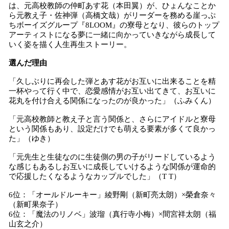
は、元高校教師の仲町あす花（本田翼）が、ひょんなことか
ら元教え子・佐神弾（高橋文哉）がリーダーを務める崖っぷ
ちボーイズグループ『8LOOM』の寮母となり、彼らのトップ
アーティストになる夢に一緒に向かっていきながら成長して
いく姿を描く人生再生ストーリー。
選んだ理由
「久しぶりに再会した弾とあす花がお互いに出来ることを精
一杯やって行く中で、恋愛感情がお互い出てきて、お互いに
花丸を付け合える関係になったのが良かった」（ふみくん）
「元高校教師と教え子と言う関係と、さらにアイドルと寮母
という関係もあり、設定だけでも萌える要素が多くて良かっ
た」（ゆき）
「元先生と生徒なのに生徒側の男の子がリードしているよう
な感じもあるしお互いに成長していけるような関係が運命的
で応援したくなるようなカップルでした」（T T）
6位：「オールドルーキー」綾野剛（新町亮太朗）×榮倉奈々
（新町果奈子）
6位：「魔法のリノベ」波瑠（真行寺小梅）×間宮祥太朗（福
山玄之介）