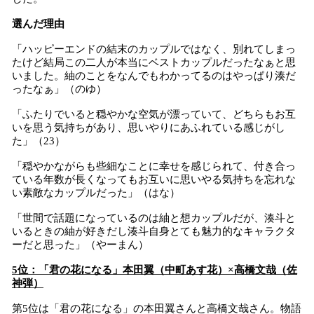
選んだ理由
「ハッピーエンドの結末のカップルではなく、別れてしまっ
たけど結局この二人が本当にベストカップルだったなぁと思
いました。紬のことをなんでもわかってるのはやっぱり湊だ
ったなぁ」（のゆ）
「ふたりでいると穏やかな空気が漂っていて、どちらもお互
いを思う気持ちがあり、思いやりにあふれている感じがし
た」（23）
「穏やかながらも些細なことに幸せを感じられて、付き合っ
ている年数が長くなってもお互いに思いやる気持ちを忘れな
い素敵なカップルだった」（はな）
「世間で話題になっているのは紬と想カップルだが、湊斗と
いるときの紬が好きだし湊斗自身とても魅力的なキャラクタ
ーだと思った」（やーまん）
5位：「君の花になる」本田翼（中町あす花）×高橋文哉（佐
神弾）
第5位は「君の花になる」の本田翼さんと高橋文哉さん。物語