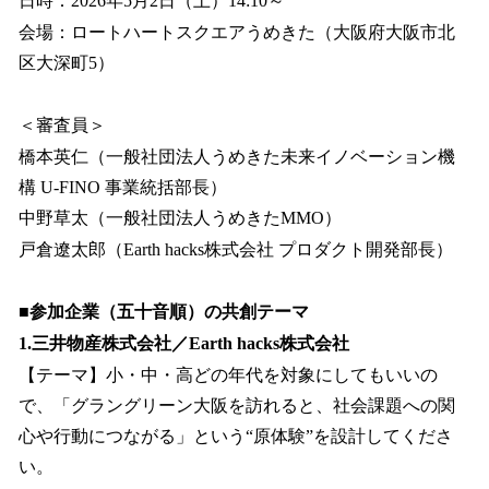
日時：2026年5月2日（土）14:10～
会場：ロートハートスクエアうめきた（大阪府大阪市北
区大深町5）
＜審査員＞
橋本英仁（一般社団法人うめきた未来イノベーション機
構 U-FINO 事業統括部長）
中野草太（一般社団法人うめきたMMO）
戸倉遼太郎（Earth hacks株式会社 プロダクト開発部長）
■参加企業（五十音順）の共創テーマ
1.三井物産株式会社／Earth hacks株式会社
【テーマ】小・中・高どの年代を対象にしてもいいの
で、「グラングリーン大阪を訪れると、社会課題への関
心や行動につながる」という“原体験”を設計してくださ
い。