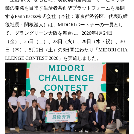
数
業の開発を目指す生活者共創型プラットフォームを展開
を
するEarth hacks株式会社（本社：東京都渋谷区、代表取締
読
み
役社長：関根澄人）は、MIDORIパートナーの一員とし
込
て、グラングリーン大阪を舞台に、2026年4月24日
み
（金）、25日（土）、28日（火）、29日（水・祝）、30
中
で
日（木）、5月2日（土）の6日間にわたり「MIDORI CHA
す
LLENGE CONTEST 2026」を実施しました。