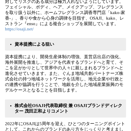
対してリスクのある成分は極力入れないようにしています。
フェイシャル、ボディ、ヘア、メイクアップ、フレグランス
を取り扱う以外に、ホームフレグランス調香専門店「kako-家
香-」、香りや食から心身の調律を目指す、OSAJI、kako、レ
ストラン『enso』による複合ショップを展開しています。
https://osaji.net/
資本提携による狙い
資本提携により、開発生産体制の増強、直営店出店の強化、
海外展開を推進し、アジアを代表するブランドへと育て、そ
こを足がかりとして世界中の人々に親しまれるブランドへと
進化させていきます。また、ぐんま地域共創パートナーズ株
式会社の持つ地域ネットワークを活用し、地元企業や行政と
の連携や協調を行うことで、地銀を介した地域産業振興のモ
デルケースとなることを目指します。
株式会社OSAJI代表取締役 兼 OSAJIブランドディレク
ター 茂田正和よりコメント
2022年にOSAJIは5周年を迎え、ひとつのターニングポイント
として、これからのブランドのあり方をじっくりと考えまし