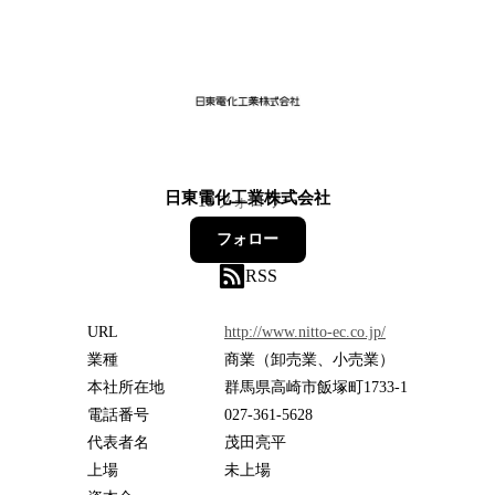
日東電化工業株式会社
19
フォロワー
フォロー
RSS
URL
http://www.nitto-ec.co.jp/
業種
商業（卸売業、小売業）
本社所在地
群馬県高崎市飯塚町1733-1
電話番号
027-361-5628
代表者名
茂田亮平
上場
未上場