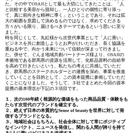
た。その中でOSAJIとして最も大切にしてきたことは、「人
と比較する美容から脱却し、一人ひとりの個性に寄り添っ
て、真に前向きな精神に導く」ということであり、それは拡
大の範囲を意図して決めるものではなく、求めてくださる
方々がいる限り、届けるべきテーマであるという思いに至り
ました。
時を同じくして、丸紅様から次世代事業として「人に善い」
ビジネスを共に創造しようとお声がけいただき、長く協議を
重ねる中で、向かう未来について信頼が深まって行きまし
た。併せて、ぐんま地域共創パートナーズ様より、OSAJIの
本拠地である群馬県の資源を活用して、化粧品原料の自給率
を高めて行きたいという、私たちの考えに共感していただ
き、群馬県のステークホルダーとの連携を深め、事業を推進
していくことを目的として、この資本提携に参画していただ
くことになりました。そうして、３社でまとめた今回の資本
提携の基本理念が下記の３項目です。
１、次の100年続く根源的な価値をもった商品品質・体験をも
たらす次世代のブランドを確立する。
２、絶えず日本の本質的なSense of beautyを世界に対して発
信するブランドとなる。
３、地域社会はもちろん、社会全体に対して常にポジティブ
なインパクト、ニュースを発信し、関わる人間が誇りを持て