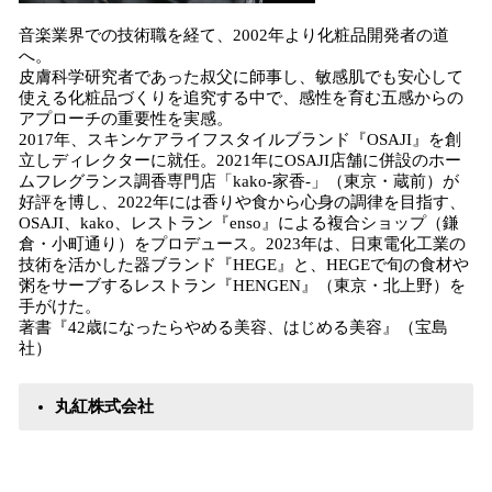
音楽業界での技術職を経て、2002年より化粧品開発者の道
へ。
皮膚科学研究者であった叔父に師事し、敏感肌でも安心して
使える化粧品づくりを追究する中で、感性を育む五感からの
アプローチの重要性を実感。
2017年、スキンケアライフスタイルブランド『OSAJI』を創
立しディレクターに就任。2021年にOSAJI店舗に併設のホー
ムフレグランス調香専門店「kako-家香-」（東京・蔵前）が
好評を博し、2022年には香りや食から心身の調律を目指す、
OSAJI、kako、レストラン『enso』による複合ショップ（鎌
倉・小町通り）をプロデュース。2023年は、日東電化工業の
技術を活かした器ブランド『HEGE』と、HEGEで旬の食材や
粥をサーブするレストラン『HENGEN』（東京・北上野）を
手がけた。
著書『42歳になったらやめる美容、はじめる美容』（宝島
社）
丸紅株式会社