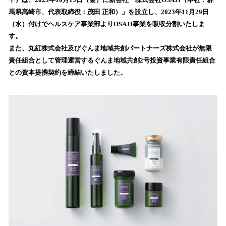
を
馬県高崎市、代表取締役：茂田 正和）」を設立し、2023年11月29日
読
（水）付けでヘルスケア事業部よりOSAJI事業を吸収分割いたしま
み
す。
込
また、丸紅株式会社及びぐんま地域共創パートナーズ株式会社が無限
み
責任組合として管理運営するぐんま地域共創2号投資事業有限責任組合
中
で
との資本提携契約を締結いたしました。
す