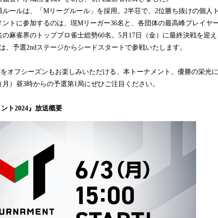
局ルールは、「Mリーグルール」を採用。2半荘で、2位勝ち抜けの個人
メントに参加するのは、現Mリーガー36名と、各団体の最高峰プレイヤ
名の麻雀界のトッププロ雀士総勢60名。5月17日（金）に最終決戦を迎える
名は、予選2ndステージからシードスタートで参戦いたします。
狂”をオフシーズンもお楽しみいただける、本トーナメント。優勝の栄光
（月）昼3時からの予選第1局にぜひご注目ください。
ント2024』放送概要