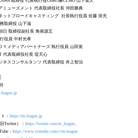
KAWA 取締役 代表執行役CHRO兼CLMO 山下直久
アミューズメント 代表取締役社長 沖田勝典
ネットブロードキャスティング 社長執行役員 佐藤 崇充
常務取締役 山下滋
朝日 取締役副社長 角南源五
執行役員 中村光孝
ＤＹメディアパートナーズ 執行役員 山田覚
XT 代表取締役社長 堤天心
ジネスコンサルタンツ 代表取締役 井上智治
区
7月
-league.jp
イト：
https://m-league.jp
witter）：
https://twitter.com/m_league_
ube：
https://www.youtube.com/c/m-league