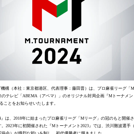
込
み
中
で
す
グ機構（本社：東京都港区、代表理事：藤田晋）は、プロ麻雀リーグ「
のテレビ「ABEMA（アベマ）」のオリジナル対局企画『Mトーナメント20
することをお知らせいたします。
24』は、2018年に始まったプロ麻雀リーグ「Mリーグ」の冠のもと開催さ
。2023年に初開催された『Mトーナメント2023』では、渋川難波選手（
雀協会）が熾烈な戦いを制し、初代優勝者に輝きました。