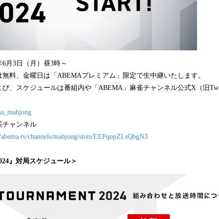
年6月3日（月）昼3時～
は無料、金曜日は「ABEMAプレミアム」限定で生中継いたします。
び、スケジュールは番組内や「ABEMA」麻雀チャンネル公式X（旧Twit
ema_mahjong
雀チャンネル
://abema.tv/channels/mahjong/slots/EEPqopZLsQbgN3
024』対局スケジュール＞