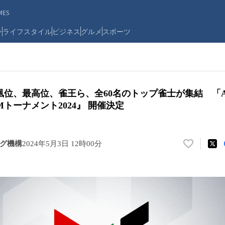
ES
ン
ライフスタイル
ビジネス
グルメ
スポーツ
凰位、最高位、雀王ら、全60名のトップ雀士が集結 「A
トーナメント2024』 開催決定
グ機構
2024年5月3日 12時00分
い
い
ね
！
数
を
読
み