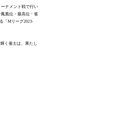
トーナメント戦で行い
ー鳳凰位・最高位・雀
「Mリーグ2023-
に輝く雀士は、果たし