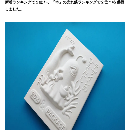
を
新着ランキングで１位＊¹、「本」の売れ筋ランキングで２位＊²を獲得
読
しました。
み
込
み
中
で
す