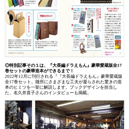
◎特別記事その１は、『大長編ドラえもん』豪華愛蔵版全17
巻セットの豪華造本ができるまで！
2022年12月に刊行される『『大長編ドラえもん』豪華愛蔵版
全17巻セット。随所にさまざまな工夫が凝らされた驚きの造
本のヒミツを一挙に解説します。ブックデザインを担当し
た、名久井直子さんのインタビューも掲載。