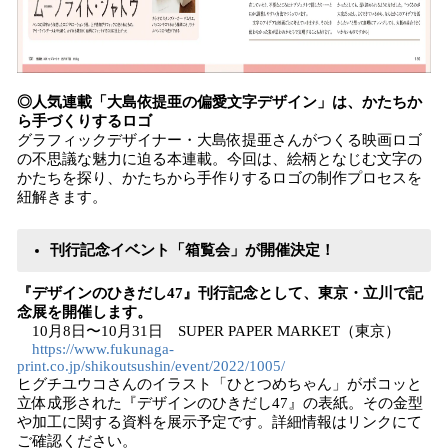
◎人気連載「大島依提亜の偏愛文字デザイン」は、かたちか
ら手づくりするロゴ
グラフィックデザイナー・大島依提亜さんがつくる映画ロゴ
の不思議な魅力に迫る本連載。今回は、絵柄となじむ文字の
かたちを探り、かたちから手作りするロゴの制作プロセスを
紐解きます。
刊行記念イベント「箱覧会」が開催決定！
『デザインのひきだし47』刊行記念として、東京・立川で記
念展を開催します。
10月8日〜10月31日 SUPER PAPER MARKET（東京）
https://www.fukunaga-
print.co.jp/shikoutsushin/event/2022/1005/
ヒグチユウコさんのイラスト「ひとつめちゃん」がボコッと
立体成形された『デザインのひきだし47』の表紙。その金型
や加工に関する資料を展示予定です。詳細情報はリンクにて
ご確認ください。