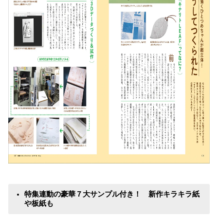
特集連動の豪華７大サンプル付き！ 新作キラキラ紙
や板紙も