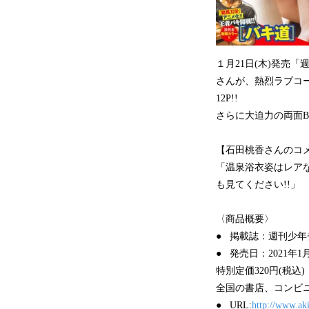
１月21日(木)発売
さんが、熱烈ラブコー
12P!!
さらに大迫力の両面B
【石田桃香さんのコ
「温泉浴衣姿はレアな
も見てください!!」
〈商品概要〉
● 掲載誌：週刊少年
● 発売日：2021年1
特別定価320円(税込)
全国の書店、コンビ
● URL:
http://www.ak