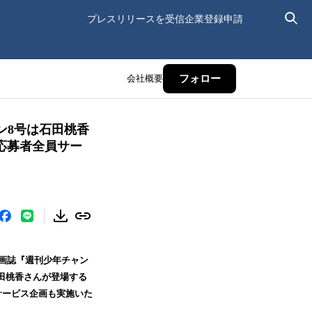
プレスリリースを受信
企業登録申請
会社概要
フォロー
ン8号は石田桃香
応募者全員サー
漫画誌『週刊少年チャン
石田桃香さんが登場する
サービス企画も実施いた