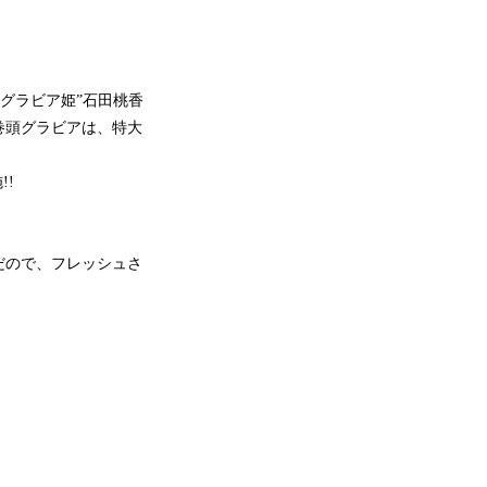
のグラビア姫”石田桃香
巻頭グラビアは、特大
!!
だので、フレッシュさ