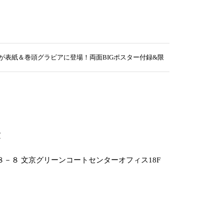
表紙＆巻頭グラビアに登場！両面BIGポスター付録&限定QUOカード応募者
/
－８ 文京グリーンコートセンターオフィス18F