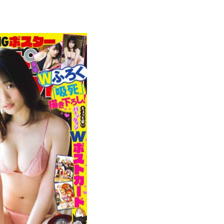
み
込
み
中
で
す