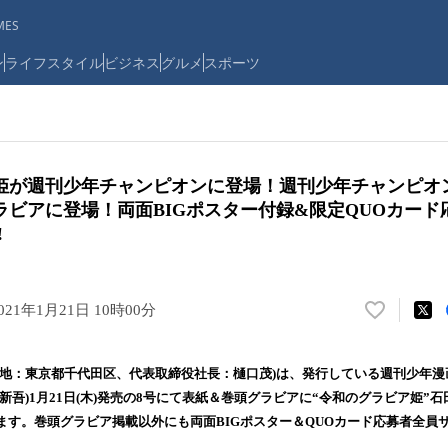
ES
ン
ライフスタイル
ビジネス
グルメ
スポーツ
姫が週刊少年チャンピオンに登場！週刊少年チャンピオ
ラビアに登場！両面BIGポスター付録&限定QUOカード
!
021年1月21日 10時00分
い
い
ね
在地：東京都千代田区、代表取締役社長：樋口茂)は、発行している週刊少年
！
新吾)1月21日(木)発売の8号にて表紙＆巻頭グラビアに“令和のグラビア姫”
数
ます。巻頭グラビア掲載以外にも両面BIGポスター＆QUOカード応募者全員
を
読