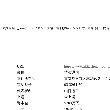
ビア姫が週刊少年チャンピオンに登場！週刊少年チャンピオン8号は石田桃香が
URL
https://www.akitashoten.co.jp
業種
情報通信
本社所在地
東京都文京区本駒込２－２８
電話番号
03-3264-7011
代表者名
山口徳二
上場
未上場
資本金
5700万円
設立
1948年08月