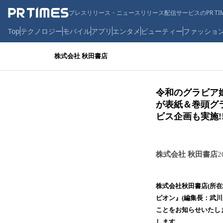
プレスリリース・ニュースリリース配信サービスのPR TIM
Top
テクノロジー
モバイル
アプリ
エンタメ
ビューティー
ファッショ
株式会社 秋田書店
令和のグラビア
が表紙＆巻頭グ
ビス企画も実施!
株式会社 秋田書店
2
株式会社秋田書店(所
ピオン』(編集長：武川
ことをお知らせいたし
します。