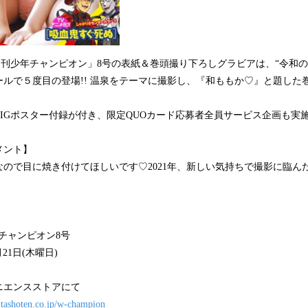
「週刊少年チャンピオン」8号の表紙＆巻頭撮り下ろしグラビアは、“令和
ルで５度目の登場!! 温泉をテーマに撮影し、『和ももか♡』と題した
IGポスター付録が付き、限定QUOカード応募者全員サービス企画も実施
メント】
ので目に焼き付けてほしいです♡2021年、新しい気持ちで撮影に臨ん
チャンピオン8号
月21日(木曜日)
ニエンスストアにて
itashoten.co.jp/w-champion